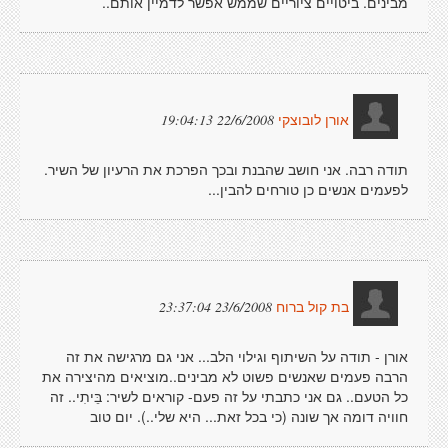
מבינים. ביטויים ציוריים שממש אפשר לדמיין אותם..
22/6/2008 19:04:13
אורן לובוצקי
תודה רבה. אני חושב שהבנת ובכך הפרכת את הרעיון של השיר.
לפעמים אנשים כן טורחים להבין...
23/6/2008 23:37:04
בת קול ברוח
אורן - תודה על השיתוף וגילוי הלב... אני גם מרגישה את זה
הרבה פעמים שאנשים פשוט לא מבינים..מוציאים מהיצירה את
כל הטעם.. גם אני כתבתי על זה פעם- קוראים לשיר: בֵּיתִי.. זה
חוויה דומה אך שונה (כי בכל זאת... היא שלי..). יום טוב