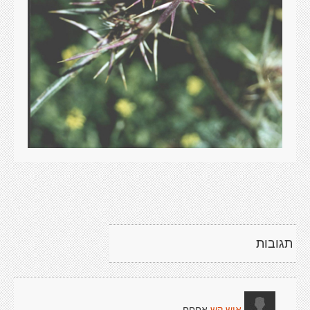
תגובות
אחחח..
איש קש