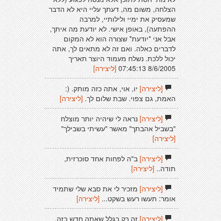
הצלחה, משום מה, דעתך עליי היא לא הדבר
שמעסיק את ימיי ולילותיי, למרבה
ההפתעה), באופן אישי. לא יודעת מה איתך,
אבל אני *יודעת* שצורה הוא לא המקום
לדברים כאלה. ואם זה לא מתאים לך, אתה
יכול ללכת. נשלח מעמוד היוצר תאריך
8/6/2005 07:45:13
[ליצירה]
[ליצירה]
יו, אוי, אתה כזה מותק. (:
האמת, גם צפוי. שבת שלום לך.
[ליצירה]
[ליצירה]
נראה לי שיהיה יותר מוצלח
"בשביל אהבתך" מאשר "עשיתי בשבילך"
[ליצירה]
[ליצירה]
ב"ה לפחות אחד סוכרזית,
תודה..
[ליצירה]
[ליצירה]
מזכיר לי את סבא שלי שתמיד
אומר: תעשו רעש בשקט...
[ליצירה]
[ליצירה]
זה רק בגלל שאתה חדש בזה.