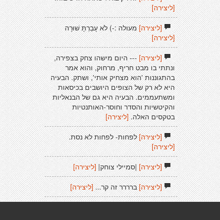
[ליצירה]
[ליצירה]
מעולה :-) לֹא עָבַרְתָּ שׁוּרָה
[ליצירה]
[ליצירה]
--- היום מישהו צחק בצפירה,
ונתתי בו מבט חריף, מרחוק, והוא אמר
בהתגוננות 'הוא מצחיק אותי', ושתק. הבעיה
היא לא רק של הצופים היושבים בכיסאות
ומשתעממים. הבעיה היא גם של הבנאליות
והקיטשיות והסדר וחוסר-האותנטיות
בטקסים האלה.
[ליצירה]
[ליצירה]
לפחות- לפחות לא נסת.
[ליצירה]
[ליצירה]
|סמיילי צוחק|
[ליצירה]
[ליצירה]
ברררר זה קר...
[ליצירה]