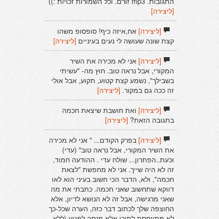
התגובות. mp3 זורם. וכל השמורות זכויות :))
[ליצירה]
[ליצירה]
אח,איזה כיף! סופסופ משהו
קצת שונה שעושה לי נעים בעיניים
[ליצירה]
[ליצירה]
אני לא מכירה את השיר
המקורי, אבל נראה טוב. חוץ מה- "עשיתי
בשבילך", נשמע קצת קטוע, תקוע, אבל אולי
זה ככה גם במקור.
[ליצירה]
[ליצירה]
ואת חושבת שיצאת חכמה
בתגובה הזאת?
[ליצירה]
[ליצירה]
בפרק הקודם... " אני לא מכירה
את השיר המקורי, אבל נראה טוב" (עדי)
וכעת..הפתרון... שולח עדי . ההודעה חמוד,
זה לא היה שייך. אני לא מחפשת "לצאת
חכמה", ולא, הדבר הכי חשוב בעיני הוא לאו
דווקא שתחשוב שאני חכמה. כתבתי את מה
שאני מרגישה, אבל זה לא הנושא לדיון, אלא
החוצפה שלך לכתוב דבר כזה, הערה שכל-כך
לא מתייחסת לתוכן אלא מנסה לפגוע (ללא