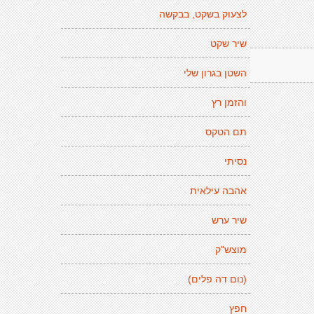
לצעוק בשקט, בבקשה
שיר שקט
השטן בגרון שלי
והזמן רץ
תם הטקס
נסיתי
אהבה עילאית
שיר ערש
מוצש"ק
(נום דה פלים)
חפץ