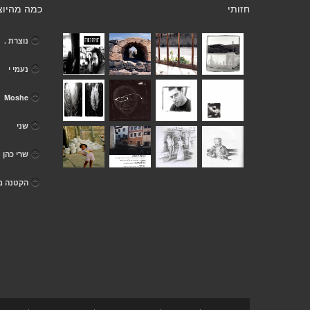
חזותי
כמה מהיוצ
נוצרת .
נעמי י
Moshe
שני
שרי כהן
הקטנה מ