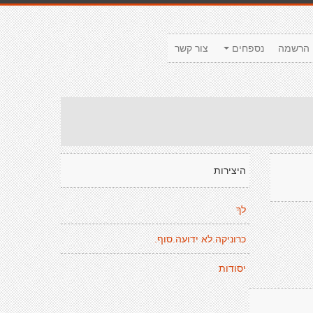
הרשמה
נספחים
צור קשר
היצירות
לךָ
כרוניקה.לא ידועה.סוף.
יסודות