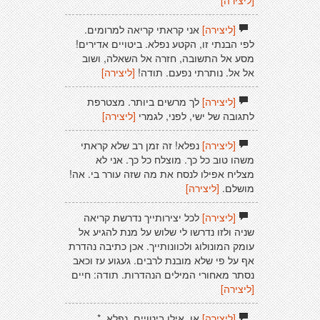
[ליצירה]
[ליצירה]
אני קראתי קריאה למרומים.
לפי הבנתי זו, הקטע נפלא. ביטויים אדירים!
מסע אל התשובה, חזרה אל השאלה, ושוב
אל אל. נותרתי נפעם. תודה!
[ליצירה]
[ליצירה]
לך מרשים ביותר. מצטרפת
לתגובה של ישי, לפני, לגמרי
[ליצירה]
[ליצירה]
נפלא! זה זמן רב שלא קראתי
משהו טוב כל כך. מוצלח כל כך. אני לא
מצליח אפילו לנסח את מה שזה עורר בי. אה!
מושלם.
[ליצירה]
[ליצירה]
לכל יצירותייך נדרשת קריאה
שניה ולזו נדרשו לי שלוש על מנת להגיע אל
עומק המונולוג ולכוונותייך. אכן כתיבה נהדרת
אף על פי שלא מובנת לרבים. געגוע עז וכאב
נסתר מאחורי המילים הנהדרות. תודה: חיים
[ליצירה]
[ליצירה]
או. אילו ביטויים. נפלא. *