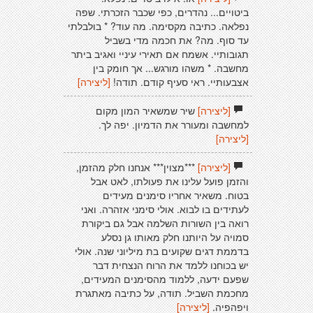
ביטויים... נהדרים, כפי שכבר הזכרתי. שפה
נפלאה. כתיבה מקסימה. מה עוד? * בולבלתי
עד סוף. מה? את חכמה מדי בשביל
תגובותיי. אשמח אם תאירי עיניי ואגיב ביתר
מחשבה. * משהו מורגש... אך חומק בין
אצבעותיי. ראי סעיף קודם. תודה!
[ליצירה]
[ליצירה]
שיר שמשאיר המון מקום
למחשבה ומעורר את הדמיון. יפה לך.
[ליצירה]
[ליצירה]
***מצוין*** אנחנו חלק מהזמן,
והזמן פועל עלינו את פעולתו, לאט אבל
בטוח. משאיר אחריו סימנים מעידים
לעתידים בו לבוא. אולי סימני אזהרה. ואני
רואה בין השורות השלמה אבל גם ביקורת
סמויה על היותנו חלק מאותו גן נסלע
בדממת דגים שקועים בת מיליוני שנה. אולי
יש בכוחנו ללמד את הרוח הנצחית דבר
שפעם ידעה, ללמוד מהסימנים המעידים,
מחכמת השביל. תודה, על כתיבה מאתגרת
ויפהפיה.
[ליצירה]