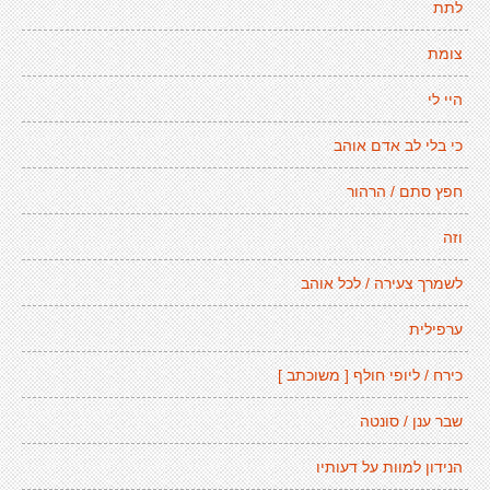
לתת
צומת
היי לי
כי בלי לב אדם אוהב
חפץ סתם / הרהור
וזה
לשמרך צעירה / לכל אוהב
ערפילית
כירח / ליופי חולף [ משוכתב ]
שבר ענן / סונטה
הנידון למוות על דעותיו