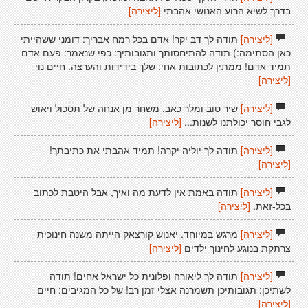
בדרך לשיא הרוע האנושי אהבתי
[ליצירה]
[ליצירה]
תודה לך דב יקר! אדם בכל רמח אבריך: דומני ששהייתי
כאן הסתימה:) תודה להתיחסותך ותגובותיך: כפי שנאמר: פעם אדם
תמיד אדם! ממתין לכתובות אחי: שלך בידידות והערצה. חיים נוי
[ליצירה]
[ליצירה]
שיר טוב ומלר כאב. משחר מן אנחה של תסכול ויאוש
לגבי חוסר יכולתנו לשנות...
[ליצירה]
[ליצירה]
תודה לך יוליה יקרה! תמיד אהבתי את כתיבתך!
[ליצירה]
[ליצירה]
תודה באמת אין לדעת מה ואיך, אבל היטבת לכתוב
בכל-זאת.
[ליצירה]
[ליצירה]
מרגש במיוחד. יאנוש קורצאק הייתה משנה חינוכית
צרתקת בנוגע לחינוך ילדים
[ליצירה]
[ליצירה]
תודה לך ליאורה ופלונית כל ישראל אחים! תודה
לשתיכן: תגובותיכן תשמרנה אצלי זמן רב! של כל המגיבים: חיים
[ליצירה]