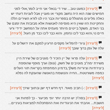
[ליצירה]
כמעט טוב... שיר די בנאלי אני חייב לומר,אולי לפני
חמישים שנה הוא היה נחשב מקורי או מעניין אבל לעניות דעתי יש
כאלה מליונים מתגוללים בספריות וכבר היו לנו לזרא השירים הללו
והחקיינות הזו שאין היא מוסיפה לאנושות אלא מבזבזת את זמנם של
בני האדם, משקל בייטים מיותר מעמיס אתה על המחשב ידידי ורעי
חיים נוי,והוא כבר ליבו נחמץ, והוא כבר ליבו כבד מן העול.
[ליצירה]
[ליצירה]
ציורי להפליא! מקסים הרעיון למקם את ירושלים על
עלה של גפן ברוך שובך
[ליצירה]
[ליצירה]
עלה פראי של יין הזכיר לי מוטיבים של שירת היין
משירת ימה"ב מוטיבים של חשק, (ונוס) וערך מוסף שהוספת
ביצירתיות וציוריות משלך,בדמיון המתפתח בקריאת תווי העלים
כמפה משורטטת...החיה והנושמת בהאנשה שהענקת לה נפלא
[ליצירה]
[ליצירה]
:-) חביב מאוד. דף חדש דף ישן ובתווך שירך
[ליצירה]
[ליצירה]
בסה"כ יש הרבה יותר יופי מכיעור - כך לפחות אני
חושבת... אהבתי את הניגודיות ואת ההסתכלות למציאות בעיניים...
[ליצירה]