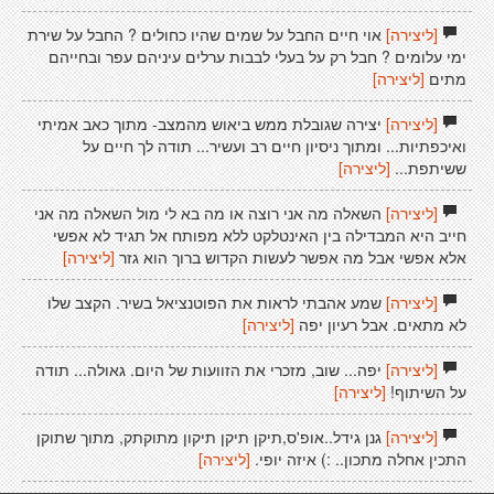
[ליצירה]
אוי חיים החבל על שמים שהיו כחולים ? החבל על שירת
ימי עלומים ? חבל רק על בעלי לבבות ערלים עיניהם עפר ובחייהם
מתים
[ליצירה]
[ליצירה]
יצירה שגובלת ממש ביאוש מהמצב- מתוך כאב אמיתי
ואיכפתיות... ומתוך ניסיון חיים רב ועשיר... תודה לך חיים על
ששיתפת...
[ליצירה]
[ליצירה]
השאלה מה אני רוצה או מה בא לי מול השאלה מה אני
חייב היא המבדילה בין האינטלקט ללא מפותח אל תגיד לא אפשי
אלא אפשי אבל מה אפשר לעשות הקדוש ברוך הוא גזר
[ליצירה]
[ליצירה]
שמע אהבתי לראות את הפוטנציאל בשיר. הקצב שלו
לא מתאים. אבל רעיון יפה
[ליצירה]
[ליצירה]
יפה... שוב, מזכרי את הזוועות של היום. גאולה... תודה
על השיתוף!
[ליצירה]
[ליצירה]
גנן גידל..אופ'ס,תיקן תיקן תיקון מתוקתק, מתוך שתוקן
התכין אחלה מתכון.. :) איזה יופי.
[ליצירה]