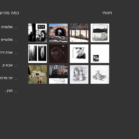
חזותי
כמה מהיוצ
שלומית .
סלוטייפ
אורה דיר
אבא ק
יוני מרכז
תנין .