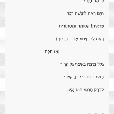
כִּי מֶה הָיָה?
הַיָּם רָאָה לְיַבָּשָׁה רַכָּה
פְּרָאִית! קְסוּמָה וּמִסְתּוֹרִית
רָאָה לָהּ, וַיִּסּוֹג אָחוֹר (חָצוּף) - - -
וְאָז הִכָּה!
גָּלַל מֵימָיו בְּשֶׁצֶף גַּל קָרִיר
בְּזַעַז חַצִּיטְרִי לָבָן, קָצוּף
לִבְרַק הָרֶגַע הוּא נָגַע...