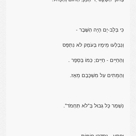
כִּי בְּלֵב-יָם הָיָה הַשֶּׁבֶר -
וְנִבְלְעוּ מֵימָיו בְּעֹמֶק לֹא נִתְפָּס
וְהַחַיִּים - חַיִּים; כְּמוֹ בְּסֵפֶר .
וְהַמֵּתִים עַל מִשְׁכָּבָם מֵאָז.
נִשְׁמַר כָּל גְּבוּל בְּ"לֹא תַּחְמֹד".
וּפֶתַע - נִסְדְּקוּ חוֹמוֹת