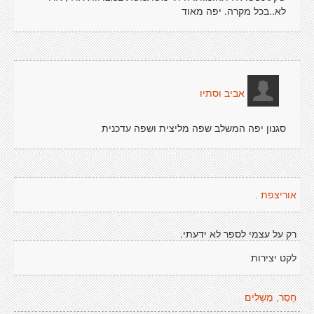
לא..בכל מקרה. יפה מאוד
אביב וסתיו
סגנון יפה המשלב שפה מליצית ושפה עדכנית
אוריצפת .
רק על עצמי לספר לא ידעתי.
לקט יצירות
חָסֵר, מַשְׁלִים