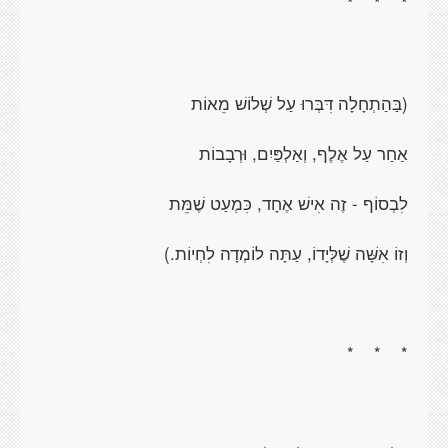
* * *
(בַּהַתְחָלָה דִּבְּרוּ עַל שְׁלוֹשׁ מֵאוֹת
אַחַר עַל אֶלֶף, וְאַלְפַּיִם, וּרְבָבוֹת
לִבְסוֹף - זֶה אִישׁ אֶחָד, כִּמְעַט שֶׁמֵּת
וְזוֹ אִשָּׁה שֶׁלְּיָדוֹ, עַתָּה לוֹמְדָה לִחְיוֹת.)
* * *