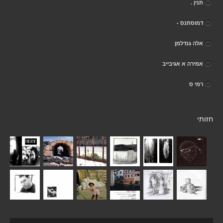
תנין .
דמוסתנס -
אלה גנדלמן
אמירה א אגיבייב
רמי ס
חזותי