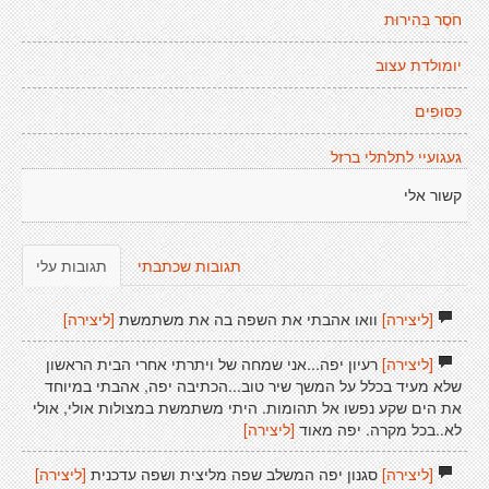
חֹסֶר בְּהִירוּת
יומולדת עצוב
כִּסּוּפִים
געגועיי לתלתלי ברזל
קשור אלי
תגובות שכתבתי
תגובות עלי
[ליצירה]
וואו אהבתי את השפה בה את משתמשת
[ליצירה]
[ליצירה]
רעיון יפה...אני שמחה של ויתרתי אחרי הבית הראשון
שלא מעיד בכלל על המשך שיר טוב...הכתיבה יפה, אהבתי במיוחד
את הים שקע נפשו אל תהומות. היתי משתמשת במצולות אולי, אולי
לא..בכל מקרה. יפה מאוד
[ליצירה]
[ליצירה]
סגנון יפה המשלב שפה מליצית ושפה עדכנית
[ליצירה]