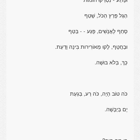
הַגַּל פָּרַץ הַכֹּל, שָׁטַף
סָחַף לָאֲנָשִׁים, פָּגַע - - בַּטַּף
וּבַחֲטָף, לָקוּ מְאוֹרִירות בִּינָה וָדַעַת.
כָּךְ, בְּלֹא בּוּשָׁה.
כֹּה טוֹב הָיָה, כֹּה רַע, בְּגַעַת
יָם בְּיַבָּשָׁה.