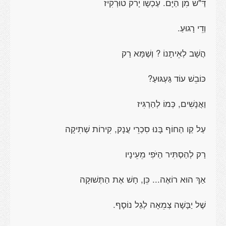
דַּ"שׁ מִן הַיָּם. עַכְשָׁו יָרֹק טוּרְקִיז
וְדֵי רָגוּעַ.
הֲשָׁב לְאֵיתָנוֹ ? וְשֶׁמָּא רַק
כּוֹבֵשׁ עוֹד גַּעְגּוּעַ?
וַאֲנָשִׁים, כְּמוֹ לְהַרְגִּיז
עַל קַו הַחוֹף בָּנוּ סִכְרֵי עֲנָק, קִירוֹת שְׁתִיקָה
רַק לְהַסְתִּיר הַיֹּפִי מֵעֵינָיו
אַךְ הוּא רוֹאֶה... כֵּן, חָשׁ אֶת הַתְּשׁוּקָה
שֶׁל יַבָּשָׁה צְמֵאָה לְגַל נוֹסָף.