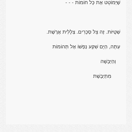
שֶׁיְּמוֹטֵט אֶת כָּל חוֹמוֹת - - -
שְׁטֻיּוֹת. זֶה צֵל סְכָרִים. צְלָלִית אֲרֶשֶׁת.
עַתָּה, הַיָּם שִׁקַּע נַפְשׁוֹ אֶל תְּהוֹמוֹת
וְהַיַּבָּשָׁה
מִתְיַבֶּשֶׁת