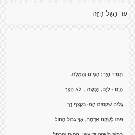
עֵד הַגַּל הַזֶּה
תָּמִיד הָיָה: הַמַּיִם וְהַמֶּלַח.
הַיָּם - לְיָם, וְיַבָּשָׁה , וְלֹא הָפַךְ
גַּלִּים שְׁקֵטִים הָמוּ בְּקֶצֶף רַךְ
פִּתּוּ לָשֶׁקֶת אֲדָמָה, אַךְ גְּבוּל הַחוֹל
בְּתוֹךְ הַשֶּׁקֶט יַד-אָמָּן, הַחוּם וְהַכָּחֹל.