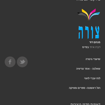
מנחם דוד
דברו איתי
בפייס
שיעורי גיטרה
שאלנה - אתר טריוויה
לוח עברי לועזי
רגל ראשונה- ספרים ומוזיקה
דוגמית מדפי היצירות