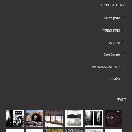
כמה מהיוצרים
מורגן לה פיי
טולה חבושה
שי מינס
אורטל אפל
ג*טר*סט בלאגנ*סט
נולה גם
חזותי