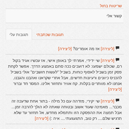
שריטות בחול
קשור אלי
תגובות שכתבתי
תגובות עלי
[ליצירה]
אז מה אומרים?
[ליצירה]
[ליצירה]
שי ידידי, אמרתי לך באופן אישי, אז עכשיו אגיד בקול
רם, שכולם ישמעו: לא דועכים ככה סתם באמצע הדרך. אפשר לקחת
פסק זמן בשביל לאסוף כוחות, בשביל "לעשות חושבים" אולי בשביל
להכניס כיוונים ורעיונות חדשים, אבל אחרי שקראנו ואהבנו והגבנו,
אנחנו לא מוותרים בקלות. קח אוויר ותחזור אלינו. המסר חד וברור
[ליצירה]
[ליצירה]
שי יקירי, מזדהה עם כל מילה - בתור אחת שדעכה זה
מכבר... מאמינה שעוד אשוב ובטוחה שאתה לא הולך להרבה זמן...
אבל תמצה את ההפסקה הזו ותתמלא מחדש, אל תחזור עד שלא
תרגיש שלם.... רק טוב, התגעגעתי.... איה :)
[ליצירה]