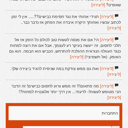
שאפרט?
[ליצירה]
[ליצירה]
תגידי אחותי את נגד חסימת כבישים??..... אין לי זמן
לכתוב עכשיו ואחותך היקרה איבדה את הפתק אז נדבר כבר..
[ליצירה]
[ליצירה]
הי! אם את מנסה לעשות טוב לכולם כל הזמן אז אל
תלכי לחסום, זה ייעשה בעיקר רע לעצמך, אבל אם את רוצה למחות
כנגד העוולה הנוראית ההולכת להתרחש, הכביש הוא הבמה. הוא גם
האופק. (אל תשמיצי!)
[ליצירה]
[ליצירה]
ואת גם ממש צודקת במה שניסית להגיד ביצירה שלך.
[ליצירה]
[ליצירה]
מה פתאום!!! זה ממש גרוע לחסום כבישים! זה הדבר
הכי מטופש לעשות!- לדעתי... אין דרך יותר אלגנטית למחות?!
[ליצירה]
התחברות