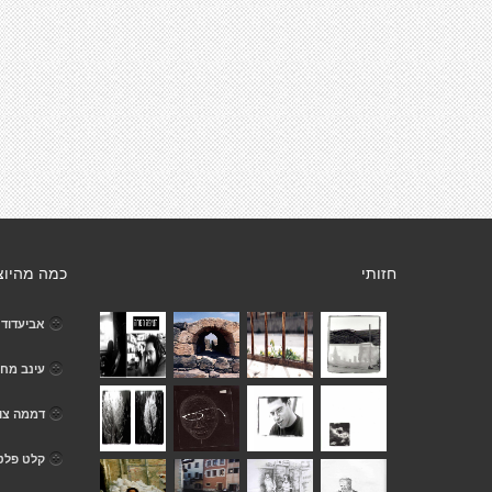
חזותי
כמה מהיוצ
אביעדוד
עינב מחל
דממה צו
קלט פלט