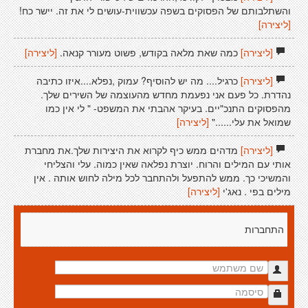
והשתלבותם של הפסוקים בשפה עכשווית-עושים לי את זה. יישר כח!
[ליצירה]
[ליצירה]
כמה שאת מלאה בקודש, פשוט מעורר קנאה.
[ליצירה]
[ליצירה]
כרגיל.... מה יש להוסיף? עמוק ,נפלא....איזו כתיבה
נהדרת. כל פעם אני נפעמת מחדש מהעוצמה של השירים שלך.
מהפסוקים התנכ"יים. בעיקר אהבתי את המשפט- " לי אין כמו
שמואל את עלי......"
[ליצירה]
[ליצירה]
מדהים ממש כיף לקרוא את היצירות שלך.את מחברת
אותי עם המילים והרוח. יוצרת נפלאה שאין כמוה. עלי והצליחי
והמשיכי כך. ממש להתפעל ולהתחבר לכל מילה לחוש אותה . אין
מילים בפי . נאג'י
[ליצירה]
התחברות