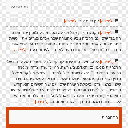
תגובות עלי
[ליצירה]
אין לי מילים
[ליצירה]
[ליצירה]
הקטע חמוד, אבל אני לא מסכימה לחלוטין עם תוכנו.
החיבור שלנו עם הקב"ה נובע מהצורה שבה אנחנו מגלים אתו. עשית
יותר מצוות - אתה יותר מחובר, פחות - פחות. ולדבר על המציאות
בתור דבר "אירטוי" - זה סתם טעם לא נבון, לעניות דעתי.
[ליצירה]
[ליצירה]
לפוטו אלבום האירוטיקה קיבלה קונוטציות שליליות בשל
התנהגותינו אנו, בני האדם. בשורשה, היא מעשה יצירה, מעשה
בריאה, בבחינת: ''שלשה שותפים לו לאדם''... שורש א לוקה ממעל,
ניצוץ נשמתינו, מתבטא ביכולות שלא ניתנו אף למלאכים:בבחירה
שלנו, ברצון שלנו וביכולת היצירה שלנו. גם שיר השירים הוא קודש
קודשים... יכולתנו לחוות עונג, נעוצה בספירת הכתר שלבושו החיצוני
הוא הרצון, והפנימי הוא עונג... מאחל לכולנו שנזכה לחוות את הא
לקות בצורה נשגבה, בתוך מעשה האהבה...
[ליצירה]
התחברות