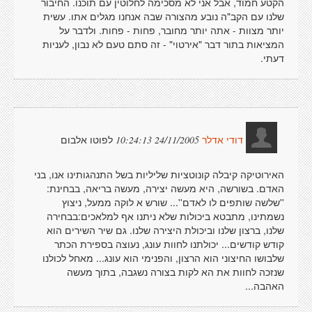
הקטע חמוד, אבל אני לא מסכימה לחלוטין עם תוכנו. החיבור
שלנו עם הקב"ה נובע מהצורה שבה אנחנו מגלים אתו. עשית
יותר מצוות - אתה יותר מחובר, פחות - פחות. ולדבר על
המציאות בתור דבר "אירטוי" - זה סתם טעם לא נבון, לעניות
דעתי.
לפוטו אלבום
24/11/2005 10:24:13
דודי אדלר
האירוטיקה קיבלה קונוטציות שליליות בשל התנהגותינו אנו, בני
האדם. בשורשה, היא מעשה יצירה, מעשה בריאה, בבחינת:
''שלשה שותפים לו לאדם''... שורש א לוקה ממעל, ניצוץ
נשמתינו, מתבטא ביכולות שלא ניתנו אף למלאכים:בבחירה
שלנו, ברצון שלנו וביכולת היצירה שלנו. גם שיר השירים הוא
קודש קודשים... יכולתנו לחוות עונג, נעוצה בספירת הכתר
שלבושו החיצוני הוא הרצון, והפנימי הוא עונג... מאחל לכולנו
שנזכה לחוות את הא לקות בצורה נשגבה, בתוך מעשה
האהבה...