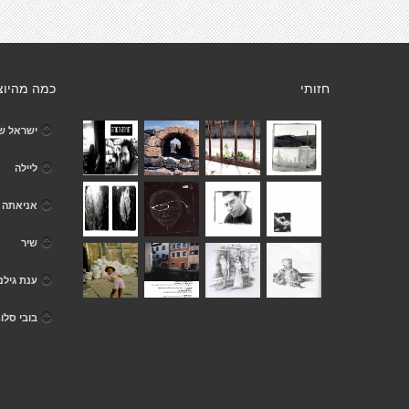
חזותי
כמה מהיוצ
ישראל ש
ליילה
אניאתה ב
שיר
ענת גילנס
בובי סלומ