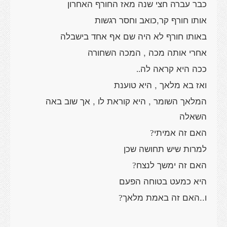
כבר עברה חצי שנה מאז החורף האחרון
אותו חורף קר,כואב וחסר רגשות
באותו חורף לא היה שם אף אחד בישבלה
אחרי אותה מכה , המכה השחורה
ככה היא קראה לה
..
ואז בא מלאך , היא טוענת
המלאך השומר , היא קוראת לו , אך שוב באה
השאלה
האם זה אמיתי
?
למרות שיש תחושה שכן
האם זה ימשך לנצח
?
היא כמעט בטוחה הפעם
ו..האם זה באמת מלאך
?