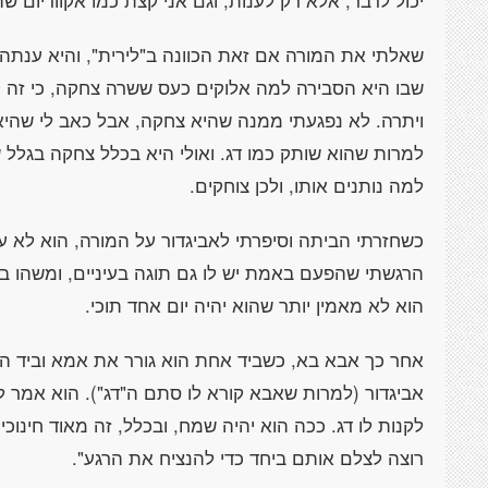
יכול לדבר, אלא רק לענות, וגם אני קצת כמו אקווריום 
שאלתי את המורה אם זאת הכוונה ב"לירית", והיא ענתה 
שבו היא הסבירה למה אלוקים כעס ששרה צחקה, כי זה ק
ויתרה. לא נפגעתי ממנה שהיא צחקה, אבל כאב לי שהיא 
למרות שהוא שותק כמו דג. ואולי היא בכלל צחקה בגלל 
למה נותנים אותו, ולכן צוחקים.
כשחזרתי הביתה וסיפרתי לאביגדור על המורה, הוא לא ענ
הרגשתי שהפעם באמת יש לו גם תוגה בעיניים, ומשהו בו
הוא לא מאמין יותר שהוא יהיה יום אחד תוכי.
אחר כך אבא בא, כשביד אחת הוא גורר את אמא וביד הש
אביגדור (למרות שאבא קורא לו סתם ה"דג"). הוא אמר ל
לקנות לו דג. ככה הוא יהיה שמח, ובכלל, זה מאוד חינוכ
רוצה לצלם אותם ביחד כדי להנציח את הרגע".