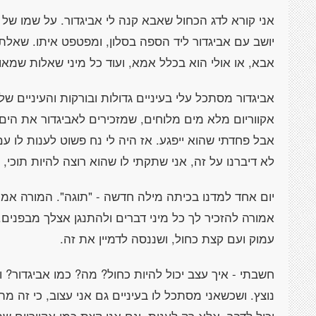
אני קורא לדג הכחול שאבא קנה לי אביגדור. על שמו של ה
יושב עם אביגדור ליד הספה בסלון, ומפטפט איתו. שאלתי 
אבא, או אולי הוא בכלל אמא, ועוד כל מיני שאלות שמאוד
אביגדור מסתכל עלי בעיניים גדולות ובורקות והעיניים שלי
אקווריום מלא מים מלוחים, שמזכירים לאביגדור את הים.
אבל פחדתי שהוא ייפגע. אז היה לי נח פשוט לענות לו עם 
לא דיברנו על זה, אני שתקתי לו שהוא רוצה להיות תוכי, וה
יום אחד למדנו בכיתה מילה חדשה - "תוגה". המורה אמר
אמורה להזכיר לך כל מיני דברים ולהתנגן אצלך מבפנים. 
עמוק ועם קצת כחול, ושננסה לדמיין את זה.
חשבתי - איך עצב יכול להיות כחול? מה? כמו אביגדור? 
נוצץ. ושכשאני מסתכל לו בעיניים גם אני עצוב, כי זה מה