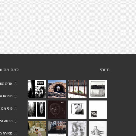
חזותי
כמה מהיוצ
אדיק קפצ
רומיאו Romeo
פיני מם
הדסה הי
מאירה מ