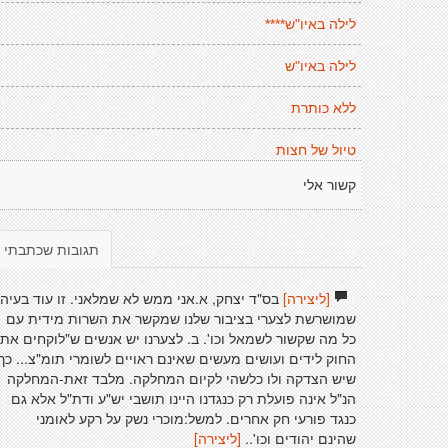
לילה באיו"ש****
לילה באיו"ש
ללא כותרת
טיול של חצות
קשור אלי
תגובות שכתבתי
[ליצירה]
בס"ד יצחק, א.אני ממש לא שמלאני. זו עוד בעיה
שמושרשת לצערי בציבור שלנו שמקשר את השרות מידית עם
כל מה שקשור לשמאל וכו'. ב. לצערנו יש אנשים ש"לוקחים את
החוק לידים ועושים מעשים שאינם ראויים לשומרי תומ"צ... כך
שיש הצדקה ולו כלשהי לקיום המחלקה. מלבד זאת-המחלקה
הנ"ל אינה פועלת רק כנגדנו היינו תושבי יש"ע ודת"ל אלא גם
כנגד פורעי חק אחרים. למשל:מוכרי נשק על רקע לאומני
שהינם יהודים וכו'..
[ליצירה]