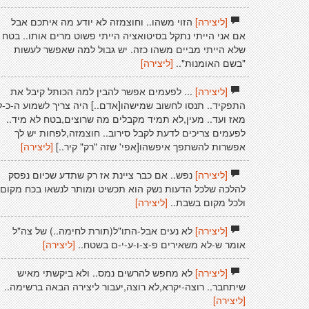
[ליצירה]
הזוי משהו.. וחוצמזה לא יודע מה איתכם אבל
אם אני הייתי נתקל בסיטואציה הייתי פשוט מרים אותו.. בטח
שלא הייתי מביים משהו כזה. יש גבול למה שאפשר לעשות
"בשם האומנות"..
[ליצירה]
[ליצירה]
... לפעמים אפשר להבין למה הכותל קיבל את
התפקיד.. תנסו לחשוב שמישהו[אדם..] היה צריך לשמוע ה-כ-ל
מאז ועד.. מעין,לא תמיד מקבלים מה שרוצים,בטח לא מיד..
לפעמים צריכים לדעת לקבל סירוב.. חוצמזה,לפחות יש לך
אפשרות להשתפך איפשהו[אפי' שזה "רק" קיר..]
[ליצירה]
[ליצירה]
נפש.. אם כבר ציינת אז רק שתדע שכיום נפסק
להלכה שלכל הדעות נשק הוא תכשיט ומותר לנשאו בכח מקום
ולכל מקום בשבת..
[ליצירה]
[ליצירה]
לא נעים אבל-התו"ל(תורת לחימה..) של צה"ל
אומר ש-לא משאירים פ-צ-ו-ע-י-ם בשטח..
[ליצירה]
[ליצירה]
לא מחפש להרשים נמס.. ולא ביקשתי מאיש
שיתחבר.. רוצה-יקרא,לא רוצה,יעבור ליצירה הבאה ברשימה..
[ליצירה]