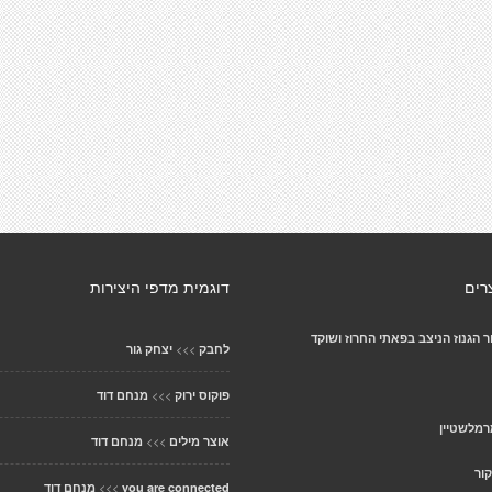
רים
דוגמית מדפי היצירות
 הגנוז הניצב בפאתי החרוז ושוקד
>>>
לחבק
יצחק גור
>>>
פוקוס ירוק
מנחם דוד
רמלשטיין
>>>
אוצר מילים
מנחם דוד
ור
>>>
you are connected
מנחם דוד