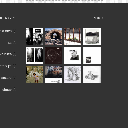
חזותי
כמה מהיוצ
רעות סת
מ ה
השירים ה
בין שתים
סומסום 
n shnap