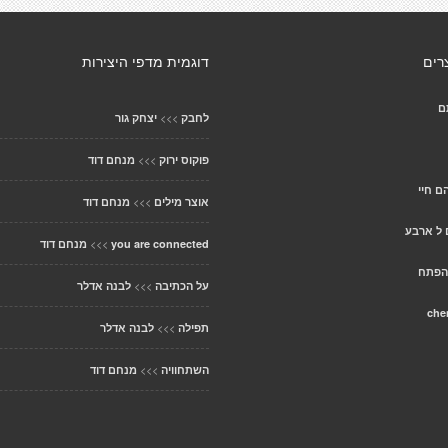
רים
דוגמית מדפי היצירות
ם
>>>
לחבק
יצחק גור
>>>
פוקוס ירוק
מנחם דוד
ם חיי
>>>
אוצר מילים
מנחם דוד
 ל ארבע
>>>
you are connected
מנחם דוד
הפתח
>>>
על הכתיבה
לבנה אדלר
che
>>>
תפילה
לבנה אדלר
>>>
השתחוויה
מנחם דוד