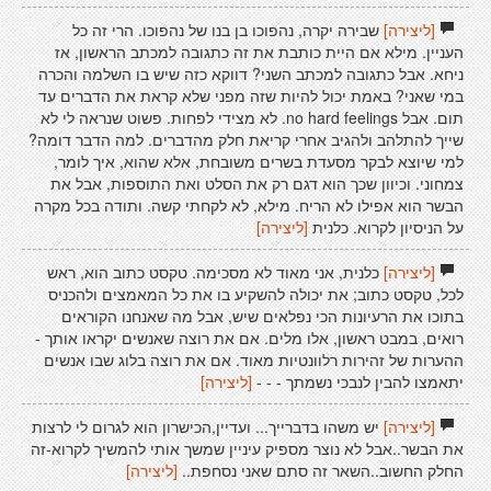
[ליצירה]
שבירה יקרה, נהפוכו בן בנו של נהפוכו. הרי זה כל
העניין. מילא אם היית כותבת את זה כתגובה למכתב הראשון, אז
ניחא. אבל כתגובה למכתב השני? דווקא כזה שיש בו השלמה והכרה
במי שאני? באמת יכול להיות שזה מפני שלא קראת את הדברים עד
תום. אבל no hard feelings. לא מצידי לפחות. פשוט שנראה לי לא
שייך להתלהב ולהגיב אחרי קריאת חלק מהדברים. למה הדבר דומה?
למי שיוצא לבקר מסעדת בשרים משובחת, אלא שהוא, איך לומר,
צמחוני. וכיוון שכך הוא דגם רק את הסלט ואת התוספות, אבל את
הבשר הוא אפילו לא הריח. מילא, לא לקחתי קשה. ותודה בכל מקרה
על הניסיון לקרוא. כלנית
[ליצירה]
[ליצירה]
כלנית, אני מאוד לא מסכימה. טקסט כתוב הוא, ראש
לכל, טקסט כתוב; את יכולה להשקיע בו את כל המאמצים ולהכניס
בתוכו את הרעיונות הכי נפלאים שיש, אבל מה שאנחנו הקוראים
רואים, במבט ראשון, אלו מלים. אם את רוצה שאנשים יקראו אותך -
ההערות של זהירות רלוונטיות מאוד. אם את רוצה בלוג שבו אנשים
יתאמצו להבין לנבכי נשמתך - - -
[ליצירה]
[ליצירה]
יש משהו בדברייך... ועדיין,הכישרון הוא לגרום לי לרצות
את הבשר..אבל לא נוצר מספיק עיניין שמשך אותי להמשיך לקרוא-זה
החלק החשוב..השאר זה סתם שאני נסחפת..
[ליצירה]