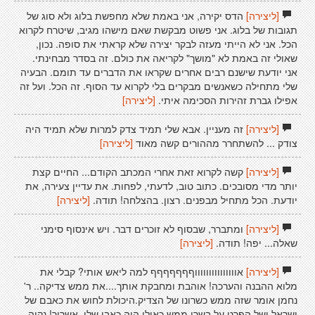
[ליצירה]
הדס יקירה, אני באמת שלא מחפשת בלוג ולא סוג של
תגובות של בלוג. אני פשוט מבקשת שאם מישהו מגיב, שיטרח לקרוא
הכל. אני לא הייתי מעזה לבקר יצירה שלא קראתי את סופה. נכון,
שאולי זה באמת לא "מושך" לקריאה את כולם. זה בסדר מבחינתי.
אני יודעת שישנם רבים אחרים שקראו את הדברים עד תומם. הבעיה
שלי מתחילה כשאנשים מבקרים בלי לקרוא עד הסוף. זה הכל. ועל זה
אפילו גברת זהירות הסכימה איתי.
[ליצירה]
[ליצירה]
זה מעניין. אבא שלי תמיד צדק למרות שלא תמיד היה
צודק ... להשתחרר מההורים קשה מאוד
[ליצירה]
[ליצירה]
קשה לקרוא זאת אחרי המכתב הקודם... החיים קצת
יותר מדי מסובכים. כתוב טוב, לדעתי, לפחות. את עדיין צעירה, את
יודעת. הכל מתחיל מבפנים. רצון. בהצלחה! תודה.
[ליצירה]
[ליצירה]
ומתברר, שבסוף לא זוכרים דבר. ויש אינסוף סימני
שאלה... יפה! תודה.
[ליצירה]
[ליצירה]
אוווווווווווווווףףףףףףף למה ליאש אותי? קבלי את
מלוא ההבנה והערכה! אוהבת ומחבקת אותך....את ממש צדיקה.. ר'
נחמן אומר שזה ממש כשרונו של הצדיק.היכולת לחוש את כאבם של
ישראל ושל הפרט על בשרו ממש,כאילו היה כאבו שלו. אשריך! נקוה