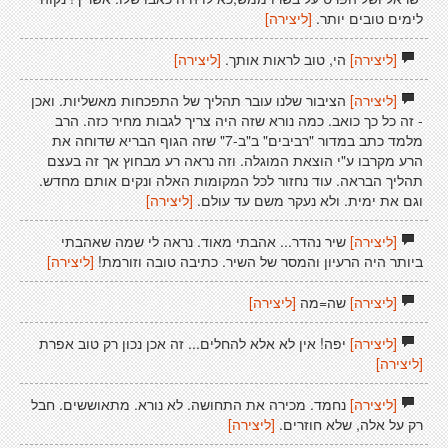
לימים טובים יותר.
[ליצירה]
[ליצירה]
הי, טוב לראות אותך.
[ליצירה]
[ליצירה]
הציבור שלנו עובר תהליך של התפכחות מאשליות. ואכן
- זה כל כך כואב. כמה נורא שזה היה צריך לגבות מחיר כזה. הרב
מלמד כתב במדור "רביבים" ב"ב-7" שזה הגוף הבריא שדוחה את
הרע מקרבו ע"י הוצאת המוגלה. וזה נראה רע מבחוץ אך זה בעצם
תהליך הבראה. עוד נחזור לכל המקומות האלה ונקים אותם מחדש.
וגם את ימית. ולא נעקר משם עד עולם.
[ליצירה]
[ליצירה]
שיר נהדר... אהבתי מאוד. נראה לי שמה שאהבתי
ביותר היה הרעיון והמסר של השיר. כתיבה טובה וזורמת!
[ליצירה]
[ליצירה]
שה=מה
[ליצירה]
[ליצירה]
יפה! אין לא אלא להחלים... זה אכן נכון רק טוב אפרת
[ליצירה]
[ליצירה]
נחמד. מכירה את התחושה. לא נורא. מתאוששים. חבל
רק על אלה, שלא חוזרים.
[ליצירה]