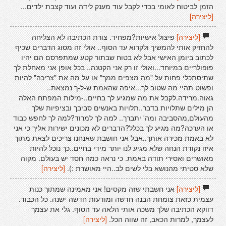
הזמן לביטוח לאומי בכדי לקבל עוד מענק לידה ועוד קצבת ילדים...
[ליצירה]
[ליצירה]
פיצול אישיות?מפחיד. צורת הכתיבה לא הצליחה
להחזיק אותי להמשיך ולקרוא עד הסוף.. אולי זה מסוג הדברים שכיף
לכתוב ביומן האישי אבל לא בטוח שבתור קטע שמתפרסם הם יהיו
פופולריים במיוחד...ואולי זו רק אני הקטנה.. בכל אופן אני מאחלת לך
שתיסתכלי פחות על "מה מצפים ממך" או על מה את "צריכה" להיות
ופשוט תהיי מה שטוב לך...איפה שהאמת ש-ל-ך נמצאת..
גאוה.מרידה.לקבל את מה שמגיע לך בחיים..-מילות המפתח האלה
הן מילים שתלויות בדבר..תלויות באנשים סביבך ובציפיות שלך
מהעולם,מהסביבה ומה' יתברך.. למה לך למרוד?למה לך לחפש כבוד
או הערכה?מה מגיע לך בכלל?הדברים לא מכונים ישירות אליך כי אני
לא באמת מכירה אותך..אבל אני חושבת שאנחנו צריכים לצאת מתוך
איזו נקודת הנחה שלא מגיע לנו יותר מידי בחיים..כך נוכל להיות
מאושרים ואסירי תודה באמת. כי נראה כמה חסד יש בעולם. מקוה
שלא סטיתי מהנושא בלי לשים לב..היי מאושרת :).
[ליצירה]
[ליצירה]
אני חשבתי שזה מקסים! אני מאמינה שמתוך כנות
עצמית כזאת צומחת הבנה חדשה ומודעות חדשה-ישנה. כל הכבוד.
דווקא הכתיבה שלך משכה אותי הלאה עד הסוף. גלי את עצמך
לעצמך, למרות הכאב, זה שווה הכל.
[ליצירה]