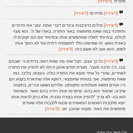
מוכרת.
[ליצירה]
[ליצירה]
מדהים!
[ליצירה]
[ליצירה]
מילים כדורבנות וניכרים דברי אמת. עזבי את הדתיים
ותתרכזי במה שאת מחפשת- באור התורה, באורו של ה'. הוא מצוי
לכולם, ובמיוחד לאלה שמחפשים אותו ובמיוחד אם הם זקוקים לו
באורח נואש. זה שמישהו נולד למשפחה דתית עוד לא הופך אותו
לפנס, והוא אגב לא אשם בזה.
[ליצירה]
[ליצירה]
כל כך עצוב. חבל שזה מה שאת רואה בדתים כי ישבהם
(בנו, בי) הרבה מעבר. מטרת חודש ארגון היתה לא להפיץ את התורה
לאחרים, שהרי כל אחד מוצא את התורה כולה- בעצמו, בליבו. כמו
שאת מחפשת, ואני בטוחה שתמצאי. דווקא אלה שתיארת בקטע הם
היו ועודם מושא פעולותינו ותקוותנו. אליהם נשאנו עיניים, בתקווה
שיבינו, שהאור הוא בהם. שיפנימו אותו ויהיה בהם האור. וכשהאור
הוא בנו- לא צריך "להפיץ אותו בצורה טכנית, אלא ניתן לראות אותו
יוצא מלבבות האנשים המאמינים ונכנס ללבבות אלה שעודם
מחפשים את האור. מקווה שהובן. אני.
[ליצירה]
צרו קשר עם צורה