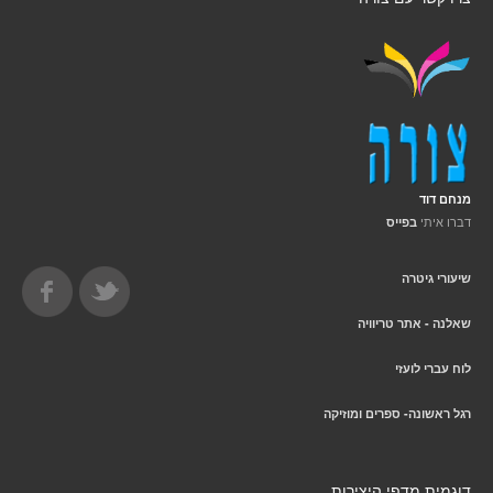
מנחם דוד
דברו איתי
בפייס
שיעורי גיטרה
שאלנה - אתר טריוויה
לוח עברי לועזי
רגל ראשונה- ספרים ומוזיקה
דוגמית מדפי היצירות