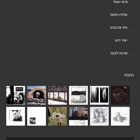
ודאי ואולי
אלירן רפאל
נתי ארנברג
יאיר רוט
פנינה לבנה
חזותי