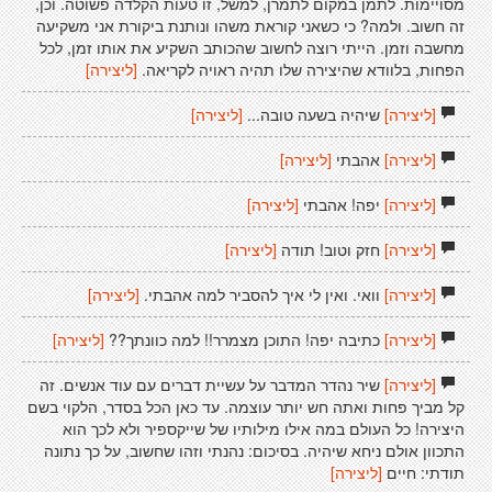
מסויימות. לתמן במקום לתמרן, למשל, זו טעות הקלדה פשוטה. וכן,
זה חשוב. ולמה? כי כשאני קוראת משהו ונותנת ביקורת אני משקיעה
מחשבה וזמן. הייתי רוצה לחשוב שהכותב השקיע את אותו זמן, לכל
הפחות, בלוודא שהיצירה שלו תהיה ראויה לקריאה.
[ליצירה]
[ליצירה]
שיהיה בשעה טובה...
[ליצירה]
[ליצירה]
אהבתי
[ליצירה]
[ליצירה]
יפה! אהבתי
[ליצירה]
[ליצירה]
חזק וטוב! תודה
[ליצירה]
[ליצירה]
וואי. ואין לי איך להסביר למה אהבתי.
[ליצירה]
[ליצירה]
כתיבה יפה! התוכן מצמרר!! למה כוונתך??
[ליצירה]
[ליצירה]
שיר נהדר המדבר על עשיית דברים עם עוד אנשים. זה
קל מביך פחות ואתה חש יותר עוצמה. עד כאן הכל בסדר, הלקוי בשם
היצירה! כל העולם במה אילו מילותיו של שייקספיר ולא לכך הוא
התכוון אולם ניחא שיהיה. בסיכום: נהנתי וזהו שחשוב, על כך נתונה
תודתי: חיים
[ליצירה]