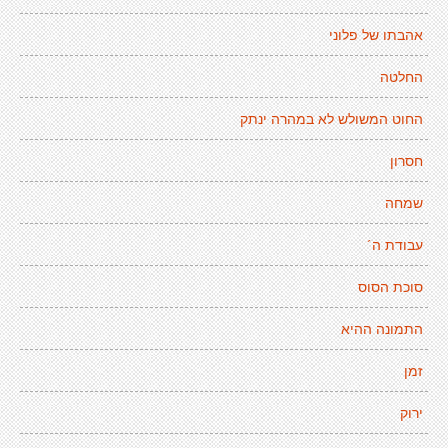
אהבתו של פלוני
החלטה
החוט המשולש לא במהרה ינתק
חסרון
שמחה
עבודת ה´
סוכת הסוס
התמונה ההיא
זמן
ירוק