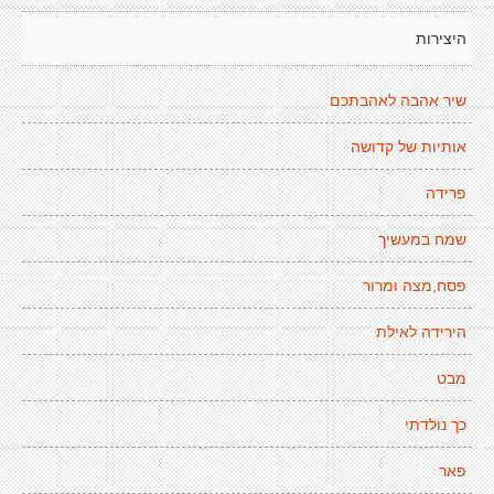
היצירות
שיר אהבה לאהבתכם
אותיות של קדושה
פרידה
שמח במעשיך
פסח,מצה ומרור
הירידה לאילת
מבט
כך נולדתי
פאר