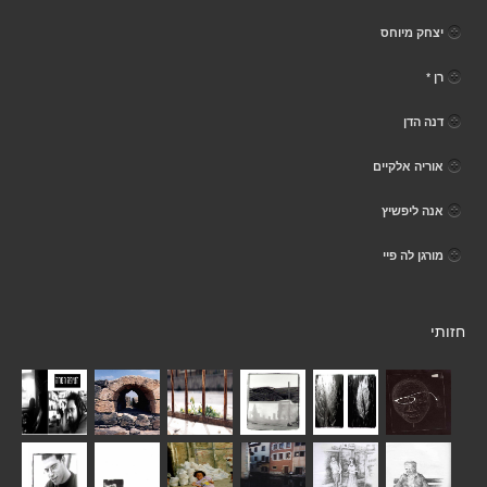
יצחק מיוחס
רן *
דנה הדן
אוריה אלקיים
אנה ליפשיץ
מורגן לה פיי
חזותי