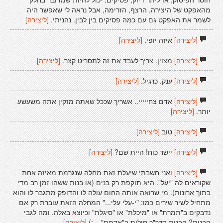
מהאפקט של היצירה, הרצף, הזרימה, אבל נראה לי שאפשר היה
לשמר את האפקט גם עם כמה פסיקים בין לבין. נהניתי.
[ליצירה]
[ליצירה]
איזה יופי.
[ליצירה]
[ליצירה]
מצוין. צריך לעבד את זה לתסריט קצר.
[ליצירה]
[ליצירה]
ענק. כרגיל.
[ליצירה]
[ליצירה]
אדם צחייייי.. אשריך שככל שאתה מזקין אתה משעשע
יותר.
[ליצירה]
[ליצירה]
טוב
[ליצירה]
[ליצירה]
יישר כוח! היית שם?
[ליצירה]
[ליצירה]
ואני חשבתי שיעלת זאת מחלה שנגרמת מאיזה אחת
שקוראים לה "יעל". היא תוקפת רק בנים (או בנות ששהו זמן רב מדי
בתוך ארונות). מי שרואה אותה החום עולה לו והדופק מתגבר לו והוא
מתחיל לשיר שירים כמו: "י-עלי עלי..." המחלה הזאת עוברת רק אם
נדבקים ב"תמרת" או "מיכלת" או "סיגלת" וכיוצא באלה. ומה לגבי
הבנות? הבנות בדר"כ חולות ב"אדמת"... :)
[ליצירה]