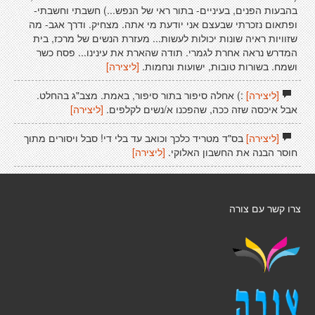
בהבעות הפנים, בעיניים- בתור ראי של הנפש...) חשבתי וחשבתי-
ופתאום נזכרתי שבעצם אני יודעת מי אתה. מצחיק. ודרך אגב- מה
שזוויות ראיה שונות יכולות לעשות... מעזרת הנשים של מרכז, בית
המדרש נראה אחרת לגמרי. תודה שהארת את עינינו... פסח כשר
ושמח. בשורות טובות, ישועות ונחמות.
[ליצירה]
[ליצירה]
:) אחלה סיפור בתור סיפור, באמת. מצב"ג בהחלט.
אבל איכסה שזה ככה, שהפכנו א/נשים לקלפים.
[ליצירה]
[ליצירה]
בס"ד מטריד כלכך וכואב עד בלי די! סבל ויסורים מתוך
חוסר הבנה את החשבון האלוקי.
[ליצירה]
צרו קשר עם צורה