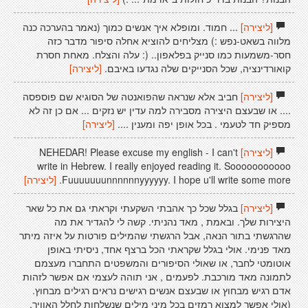
[ליצירה]
... חמוד. ומופלא איך אנשים כמוך (נאמר בהערכה כנה
מלווה בשאט-נפש :) מצליחים להוציא אחלה סיפור מדבר כזה
חסר-משמעות כמו סנייק בפלאפון.. (: עלה והצלח. מאחת חסרת
קואורדינציה, שכל הסנייקים שלה נגדעו באיבם.
[ליצירה]
[ליצירה]
חביב אלא שנראה שהפואנטה של הסוגיא שם פוספסה
.... או שבעצם היצירה מסבירה למה עדין יש נזקים ... אם כן זה לא
מספיק חד לטעמי . בכל אופן יפה ומענין ....
[ליצירה]
[ליצירה]
NEHEDAR! Please excuse my english - I can't
write in Hebrew. I really enjoyed reading it. Sooooooooooo
Fuuuuuuunnnnnnyyyyyy. I hope u'll write some more.
[ליצירה]
[ליצירה]
בגלל שכל כך אהבתי השקעתי וקראתי גם את כל שאר
היצירות שלך. ובאמת , מאד נהניתי. קשה לי להגדיר את מה
שהרגשתי בתור הנאה, אבל הרגשתי שהמילים פורטות על איזה מיתר
מאד פנימי. אולי בגלל שקראתי הכל ברצף אחד, ניסיתי באופן
אוטומטי לחבר, או שאולי הסיפורים והמשפטים התחברו מעצמם
לתמונה מאד מורכבת. לפעמים , אני תוהה לעצמי אם אפשר לזהות
אדם רגיש מבחוץ או שבעצם אנשים רגישים נראים רגילים מבחוץ.
(אולי אפשר למצוא רמזים בכל מיני מילים שנשלחות לחלל האוויר,