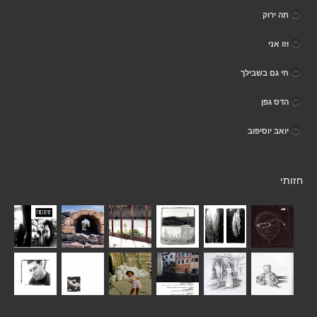
תה ירוק
וזו אני
חי גם בשבילך
הדס גפן
יואב יוסיפוב
חזותי