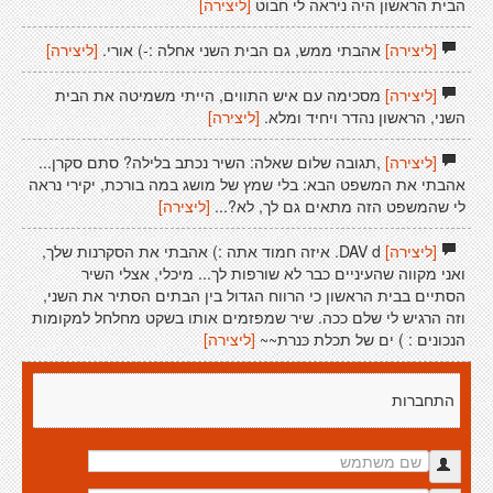
הבית הראשון היה ניראה לי חבוט
[ליצירה]
[ליצירה]
אהבתי ממש, גם הבית השני אחלה :-) אורי.
[ליצירה]
[ליצירה]
מסכימה עם איש התווים, הייתי משמיטה את הבית
השני, הראשון נהדר ויחיד ומלא.
[ליצירה]
[ליצירה]
,תגובה שלום שאלה: השיר נכתב בלילה? סתם סקרן...
אהבתי את המשפט הבא: בלי שמץ של מושג במה בורכת, יקירי נראה
לי שהמשפט הזה מתאים גם לך, לא?...
[ליצירה]
[ליצירה]
DAV d. איזה חמוד אתה :) אהבתי את הסקרנות שלך,
ואני מקווה שהעיניים כבר לא שורפות לך... מיכלי, אצלי השיר
הסתיים בבית הראשון כי הרווח הגדול בין הבתים הסתיר את השני,
וזה הרגיש לי שלם ככה. שיר שמפזמים אותו בשקט מחלחל למקומות
הנכונים : ) ים של תכלת כּנרת~~
[ליצירה]
התחברות