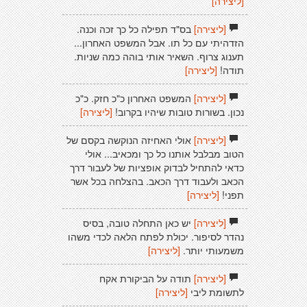
[ליצירה]
[ליצירה]
בס"ד תפילה כל כך זכה וכנה.
הזדהיתי עם כל תו. אבל המשפט האחרון...
תענוג צרוף. השאיר אותי בוהה כמה שניות.
תודה!
[ליצירה]
[ליצירה]
המשפט האחרון כ"כ חזק. כ"כ
נכון. בשורות טובות שיהיו בקרוב!
[ליצירה]
[ליצירה]
אולי האחיזה הנוקשה בקסם של
הטוב מבלבל אותנו כל כך ומכאיב... אולי
כדאי להתחיל לבדוק אופציות של לעבור דרך
הכאב ולעבוד דרך הכאב. בהצלחה בכל אשר
תפני!
[ליצירה]
[ליצירה]
יש כאן התחלה טובה, בסיס
נהדר לסיפור. יכולת לפתח הלאה לכדי משהו
משמעותי יותר.
[ליצירה]
[ליצירה]
תודה על הביקורת אקח
לתשומת ליבי
[ליצירה]