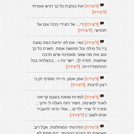
[ליצירה]
את כותבת כל כך רגיש ואמיתי
[ליצירה]
[ליצירה]
די... אל תגידי ככה! וגם אל
תרגישי.
[ליצירה]
[ליצירה]
וואי. את לא יודעת כמה נגעת
בי! כל מילה וכל תחושה אמת. תארת כל כך
טוב את מה שאני מאמינה שיש הרבה
שחשות. תודה לך, יישר כח ו... בהצלחה בכל
ההתמודדויות.
[ליצירה]
[ליצירה]
אמן ואמן. הייתי מוסיף תן בי
רצון לרצות.
[ליצירה]
[ליצירה]
למרות שזאת בעצם קריאה
לאויר לנשימה, השיר הזה העלה לי חיוך...
מזכיר לי שירי ילדים... אולי כדאי להעביר
אותו לשם :)
[ליצירה]
[ליצירה]
הזדהותי המוחלטת. אבל רוב
האנשים רק רוצים בטובתך. הם סתם לא