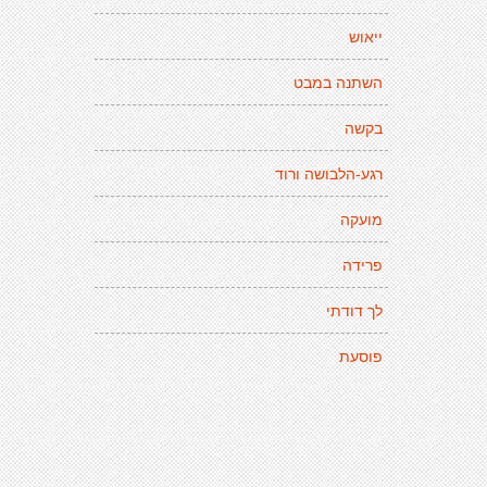
ייאוש
השתנה במבט
בקשה
רגע-הלבושה ורוד
מועקה
פרידה
לך דודתי
פוסעת