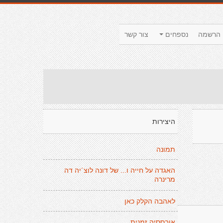
הרשמה
נספחים
צור קשר
היצירות
תמונה
האגדה על חייה ו... של דונה לוצ´יה דה
מרינרה
לאהבה הקלק כאן
אובססיה זמנית