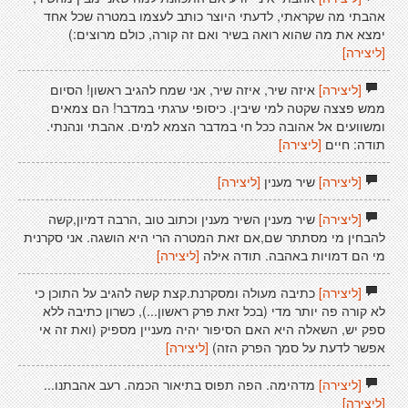
אהבתי מה שקראתי, לדעתי היוצר כותב לעצמו במטרה שכל אחד
ימצא את מה שהוא רואה בשיר ואם זה קורה, כולם מרוצים:)
[ליצירה]
[ליצירה]
איזה שיר, איזה שיר, אני שמח להגיב ראשון! הסיום
ממש פצצה שקטה למי שיבין. כיסופי ערגתי במדבר! הם צמאים
ומשוועים אל אהובה ככל חי במדבר הצמא למים. אהבתי ונהנתי.
תודה: חיים
[ליצירה]
[ליצירה]
שיר מענין
[ליצירה]
[ליצירה]
שיר מענין השיר מענין וכתוב טוב ,הרבה דמיון,קשה
להבחין מי מסתתר שם,אם זאת המטרה הרי היא הושגה. אני סקרנית
מי הם דמויות באהבה. תודה אילה
[ליצירה]
[ליצירה]
כתיבה מעולה ומסקרנת.קצת קשה להגיב על התוכן כי
לא קורה פה יותר מדי (בכל זאת פרק ראשון...), כשרון כתיבה ללא
ספק יש, השאלה היא האם הסיפור יהיה מעניין מספיק (ואת זה אי
אפשר לדעת על סמך הפרק הזה)
[ליצירה]
[ליצירה]
מדהימה. הפה תפוס בתיאור הכמה. רעב אהבתנו...
[ליצירה]