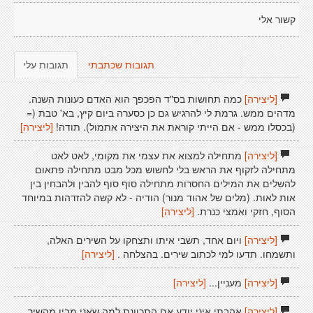
קשור אלי
תגובות שכתבתי
תגובות עלי
[ליצירה]
כמה תחושות בס"ד הפכפך הוא האדם כעונות השנה.
מדהים ממש. גרמת לי להרגיש גם כן כסערה ביום קיץ, בא' טבת (=
(בכסלו ממש - אם הייתי קוראת את היצירה אתמול). תודה!
[ליצירה]
[ליצירה]
מתחילה למצוא את עצמי את מקומי, לאט לאט
מתחילה לזקוף את הראש בלי לחשוש מכל מבט מתחילה פתאום
להשלים את המילים החסרות מתחילה סוף סוף להבין ולהבחין בין
אות לאות. (מלים של אהוד מנור) הודיה - לא קשה להזדהות במיוחד
הסוף, חזקי ואמצי כּנרת.
[ליצירה]
[ליצירה]
ויום אחד, תשבי איתו ותצחקו על השירים האלה,
ותשמחו. תדעו למי לכתוב שירים. בהצלחה .
[ליצירה]
[ליצירה]
מעניין...
[ליצירה]
[ליצירה]
אהבתי איני יודע אם התכוונת למה שאני מבין מהשיר,