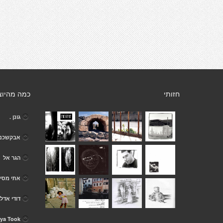
חזותי
כמה מהיוצ
גונן .
אבקשכני
הגר אל
אתי מסי
דודי אדל
ya Took