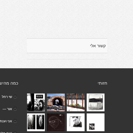
קשור אלי
חזותי
כמה מהיוצ
שי רחל
אור ---
אני וענת