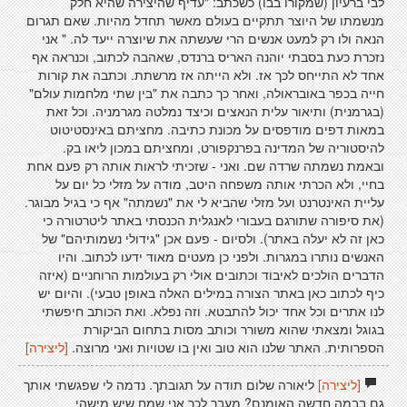
לבי ברעיון (שמקורו בבו) כשכתב: "עדיף שהיצירה שהיא חלק
מנשמתו של היוצר תתקיים בעולם מאשר תחדל מהיות. שאם תגרום
הנאה ולו רק למעט אנשים הרי שעשתה את שיוצרה ייעד לה. " אני
נזכרת כעת בסבתי יוהנה האריס ברנדס, שאהבה לכתוב, וכנראה אף
אחד לא התייחס לכך אז. ולא הייתה אז מרשתת. וכתבה את קורות
חייה בכפר באובראולה, ואחר כך כתבה את "בין שתי מלחמות עולם"
(בגרמנית) ותיאור עלית הנאצים וכיצד נמלטה מגרמניה. וכל זאת
במאות דפים מודפסים על מכונת כתיבה. מחציתם באינסטיטוט
להיסטוריה של המדינה בפרנקפורט, ומחציתם במכון ליאו בק.
ובאמת נשמתה שרדה שם. ואני - שזכיתי לראות אותה רק פעם אחת
בחיי, ולא הכרתי אותה משפחה היטב, מודה על מזלי כל יום על
עליית האינטרנט ועל מזלי שהביא לי את "נשמתה" אף כי בגיל מבוגר.
(את סיפורה שתורגם בעבורי לאנגלית הכנסתי באתר ליטרטורה כי
כאן זה לא יעלה באתר). ולסיום - פעם אכן "גידולי נשמותיהם" של
האנשים נותרו במגרות. ולפני כן מעטים מאוד ידעו לכתוב. והיו
הדברים הולכים לאיבוד וכתובים אולי רק בעולמות הרוחניים (איזה
כיף לכתוב כאן באתר הצורה במילים האלה באופן טבעי). והיום יש
לנו אתרים וכל אחד יכול להתבטא. וזה נפלא. ואת הכותב חיפשתי
בגוגל ומצאתי שהוא משורר וכותב מסות בתחום הביקורת
הספרותית. האתר שלנו הוא טוב ואין בו שטויות ואני מרוצה.
[ליצירה]
[ליצירה]
ליאורה שלום תודה על תגובתך. נדמה לי שפגשתי אותך
גם בבמה חדשה האומנם? מעבר לכך אני שמח שיש מישהי