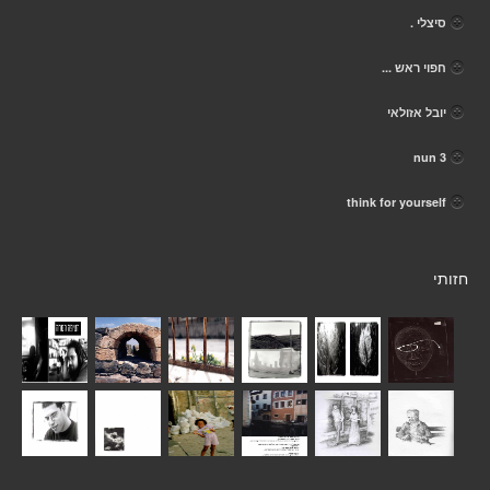
סיצלי .
חפוי ראש ...
יובל אזולאי
nun 3
think for yourself
חזותי