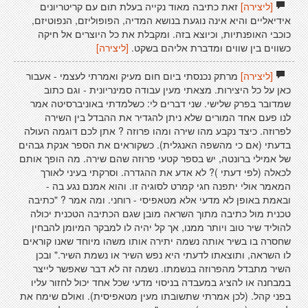
[ליצירה]
זאת כתיבה מאוד נקייה בעלת תום עם קריטריונים
אידיאליים והיא אינה נוגעת בנושא המדיה, הפופוליזם, הנפוטיזם,
כוכבי האופנתיות, וכיוצא בזה. ומקבלת את כל היוצרים אל חיקה
כשווים בין שווים ומדברת אליהם בשקט.
[ליצירה]
[ליצירה]
מרתק נכנסתי ביום חום מעיק ואמרתי לעצמי - אעבור
כאן על כל היצירות. מצאתי מעין עבודה סמינריונית - וגם כתוב
שמדובר בפרק שלישי. שני דברים לי: כשלמדתי באוניברסיטה אמר
לנו פעם אחד המורים שלא ניתן להגדיר את ההבדל בין השירה
לפרוזה. כיצד נקבע מהו שירה ומהו פרוזה ? אתן לכם דוגמה העולה
בדעתי (אם כי מהשפה האנגלית). כשקוראים את הספר אנקת גבהים
של אמילי ברונטה, יש בספר קטעי פרוזה שהם שירה. מה הופך אותם
לכאלה (לפי דעתי )? לא אדע את ההגדרה. וסרקתי בעיני לאורך
המאמר אולי יתפנה חגי קמרט לסוגיה זו. והוא אמנם נגע בה -
ובאמת באופן לא מדעי אלא מטאפיסי - רוחני. ומה אמר ? "כתיבה
טכנית מול כתיבה מתוך השראה מובן שגם הכתיבה הטכנית יכולה
להוליד שיר טוב ויותר ממנו, אך קל יהיה לו למבקר המיומן להבחין
שחסרה בו בשיר אותה נשמה יתירה אותו משהו מיוחד שאנו קוראים
לו השראה, ותוצאתו לדעתי היא נפש השיר או נשמת השיר." ובכן
השיר מתבדל מהפרוזה בנשמתו. נשמה זה לא דבר שאפשר לייצר
במבחנה או להציג במעבדה בניסוי מדעי שכל אחד יכול לחזור עליו
בפני קהל. (לכן אמרתי שתשובתו מעין מטאפיסית). ואולם שימח את