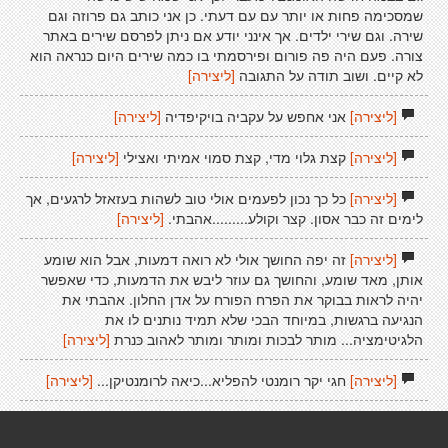
שמסכימה פחות או יותר עם עם דעתי. כן אני כותב גם פרוזה וגם
שירה. וגם שירי ילדים. אך אינני יודע אם ניתן לפרסם שירים באתר
צורה. פעם היה פה פורום ופירסמתי בו כמה שירים היום כנראה הוא
לא קיים. ושוב תודה על התגובה
[ליצירה]
[ליצירה]
אני אחפש על עקביה בויקיפדיה
[ליצירה]
[ליצירה]
קצת גלוי מדי, קצת סמוי אמיתי ואצילי
[ליצירה]
[ליצירה]
כל כך נכון לפעמים אולי טוב לשהות בעזאזל לרגעים, אך
לימים זה כבר אסון. קצר וקולע.........אהבתי.
[ליצירה]
[ליצירה]
זה יפה החושך אולי לא רואה דמעות, אבל הוא שומע
אותן, מאד שומע, והחושך גם עוזר ליבש את הדמעות, כדי שאפשר
יהיה לראות בבוקר את הפרח הפורח על אדן החלון. אהבתי את
הנגיעה ברגשות, במיוחד הבכי שלא תמיד נותנים לו את
הלגיטימציה... מותר לבכות ומותר ומותר לאהוב כּנרת
[ליצירה]
[ליצירה]
חגי יקר רומנטי להפליא...כיאה לרומנטיקן...
[ליצירה]