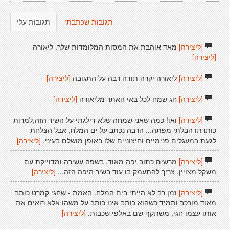
תגובות שכתבתי
תגובות עלי
[ליצירה]
מאד אוהבת את המסות המלומדות שלך. ליאורה
[ליצירה]
[ליצירה]
ליאורה יקרה תודה רבה על התגובה
[ליצירה]
[ליצירה]
חג שמח לכל באי האתר מליאורה
[ליצירה]
[ליצירה]
ואו! כמה שאני שמחה שלא דילגתי על השיר הזה,למרות
כותרתו הבלתי מפתה... הרבה נכתב על ים המלח, אבל הצלחת
לגעת במעגלים פנימיים וחיצוניים שלו באופן מושלם בעיני.
[ליצירה]
[ליצירה]
מרשים כתוב יפה מאוד, בשפה עשירה ומדוייקת עם
משקל מצויין. צריך להתעמק בו עוד בשיר היפה הזה...
[ליצירה]
[ליצירה]
זמן רב לא הייתי בים המלח. האמת - שחגי קמרט כותב
מאוד מורכב ותמיד כשהוא כותב אינו כותב על משהו אלא רואים את
אותו עצמו חגי, משתקף שם באלפי שכבות.
[ליצירה]