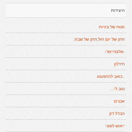
היצירות
מטח של ציניות
חתן של יום חול,חתן של שבת.
-אלצהיימר-
חידלון
..כואב להתגעגע
טוב לי...
אבנים
הבדל דק
ייאוש לשוני