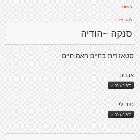
פשוט
להט אביב
סנקה ~הודיה
סטאז'רית בחיים האמיתיים
אבנים
לדף היצירה >>
טוב לי...
לדף היצירה >>