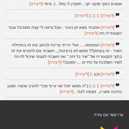
אנשים כמוך סנקה יקר.. תאמין לי,מזל.. (: מיסי
[ליצירה]
[ליצירה]
:) :) :)
[ליצירה]
[ליצירה]
אהבתי מצא חן בעיני - אבל נראה לי קצת מסורבל עבור
הקטגוריה הזו
[ליצירה]
[ליצירה]
הממממ..... אולי הייתי צריכה לכתוב את זה בתחילת
השיר - זה בצחוק!!!! ממש לא ברצינות,,, חשבתי אם להכניס את זה
בתוך הקטגוריה של "שיר בדיחה " ואז חשבתי לעצמי שיכול להיות
לשיר השלכות על החיים ....יומטוב!!
[ליצירה]
[ליצירה]
נכון :)
[ליצירה]
[ליצירה]
:) :) :) ב"ה ממש יפה! אני עייף מכדי להגיב עכשיו. סגנון
כתיבה מעניין.. מצפה לעוד..
[ליצירה]
צרו קשר עם צורה