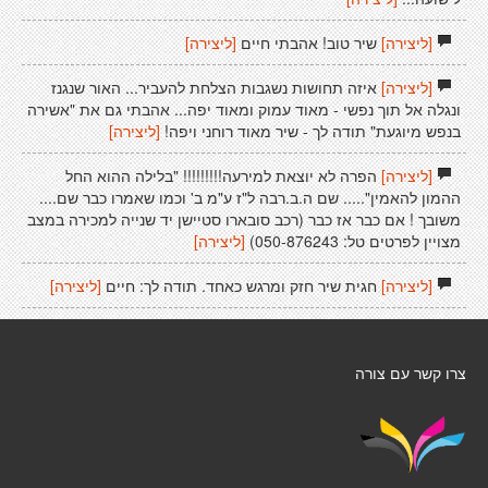
[ליצירה]
שיר טוב! אהבתי חיים
[ליצירה]
[ליצירה]
איזה תחושות נשגבות הצלחת להעביר... האור שנגנז
ונגלה אל תוך נפשי - מאוד עמוק ומאוד יפה... אהבתי גם את "אשירה
בנפש מיוגעת" תודה לך - שיר מאוד רוחני ויפה!
[ליצירה]
[ליצירה]
הפרה לא יוצאת למירעה!!!!!!!!! "בלילה ההוא החל
ההמון להאמין"..... שם ה.ב.רבה ל"ז ע"מ ב' וכמו שאמרו כבר שם....
משובך ! אם כבר אז כבר (רכב סובארו סטיישן יד שנייה למכירה במצב
מצויין לפרטים טל: 050-876243)
[ליצירה]
[ליצירה]
חגית שיר חזק ומרגש כאחד. תודה לך: חיים
[ליצירה]
צרו קשר עם צורה