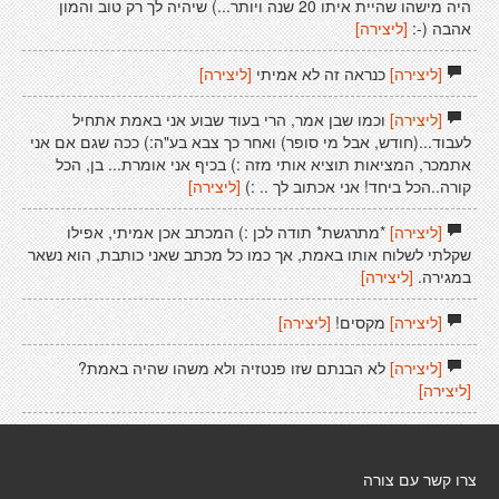
היה מישהו שהיית איתו 20 שנה ויותר...) שיהיה לך רק טוב והמון
אהבה (-:
[ליצירה]
[ליצירה]
כנראה זה לא אמיתי
[ליצירה]
[ליצירה]
וכמו שבן אמר, הרי בעוד שבוע אני באמת אתחיל
לעבוד...(חודש, אבל מי סופר) ואחר כך צבא בע"ה:) ככה שגם אם אני
אתמכר, המציאות תוציא אותי מזה :) בכיף אני אומרת... בן, הכל
קורה..הכל ביחד! אני אכתוב לך .. :)
[ליצירה]
[ליצירה]
*מתרגשת* תודה לכן :) המכתב אכן אמיתי, אפילו
שקלתי לשלוח אותו באמת, אך כמו כל מכתב שאני כותבת, הוא נשאר
במגירה.
[ליצירה]
[ליצירה]
מקסים!
[ליצירה]
[ליצירה]
לא הבנתם שזו פנטזיה ולא משהו שהיה באמת?
[ליצירה]
צרו קשר עם צורה