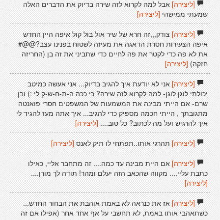
[ליצירה]
אבל למה לקרוא לזה שירה בדיוק את הדברים האלה
שמעתי ממישהי
[ליצירה]
[ליצירה]
צודק,,,זה חרא של שיר אול בול קול איפה היין החדש
איפה הצעירות חסרת הדאגה את מעיזה לשטוח בפנינו עצב?@@#
את לא פה כדי לקטר את פה לחיים כדי שתביני את זה בן (החריזה
חזקה)
[ליצירה]
[ליצירה]
אני לא יודעת איך להגיב בדיוק... אני אעשה כמיטב
יכולתי לוגן לוגן- למה לקרוא לזה שירה? כי ככה ה-ת-ח-ש-ק לי :) ובן
שרם- אם הייתי מבינה את המשמעות של המשפטים חסרי פואנטה
מתגובתך , הייתי חכמה מספיק כדי להגיב... איך אתה מעז להגיד לי
איך להרגיש ועל מה לכתוב? כל טוב....
[ליצירה]
[ליצירה]
תהרגי אותו..תפתחי לו תיק לאנס
[ליצירה]
[ליצירה]
אם היית מבינה עד כמה.... זה מתחבר אליי, כאילו
כתבת עליי.... מקווה שהכאב הזה יעלם ומהר! תודה לך מורן....
[ליצירה]
[ליצירה]
אז את כנראה לא באמת אוהבת את הבחור החדש...
כשתאהבי אותו באמת, לא תחשבי על אף אחד אחר (אפילו אם זה