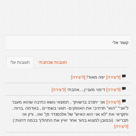
קשור אלי
תגובות שכתבתי
תגובות עלי
[ליצירה]
יפה מאוד!
[ליצירה]
[ליצירה]
דימוי מעניין....אהבתי
[ליצירה]
[ליצירה]
אני יתנדב ברשותך , תמצאי נושא כתיבה שהוא מעבר
ל"אני" "הוא" תרחיבי את האופקים- תגעי בשמיים , באדמה ,ברוח..
ותקראי את "לא אני הוא האיש" של אלכסנדר פן" ואז.. ורק אז
תבריאי. (וכמובן למצוא בחור אחר יאיץ את התהליך בכמה דרגות:)
[ליצירה]