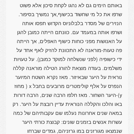
באותם הימים גם לא נהגו לקחת סיכון אלא פשוט
שרפו את כל מי שחשוד בכישוף,אך נמשיך בסיפור.
הנזירים של מסדר בלבלוניוס הקדוש תפסו אותה
ושרפו אותה במעמד עם. כוונתם הייתה כמובן להגן
על האנושות מפני כוחות כישוף האפלים, אך הייתה
פה טעות-מוראנה לא התכוונת להזיק לאף אחד על
ידי כישופיה (לפני שנשלחה למוקד כמובן). על טעויות
משלמים. בעודה מוצאת להורג הטילה מוראנה קללה
נוראית על היער שבאיזור. מאז נקרא השטח המיוער
הנפרס על אלף קולימטרים מרובעים בחבל x ( מחוז
y)-היער השחור. מאז חלפו הרבה שנים, הרבה דורות
באו והלכו והקללה הנוראית עדיין רובצת על היער. רק
במאה שנים אחרונות נעלמו שם עקבותיהם של כמה
עשרות אנשים בזמנים שונים: קבוצת כורתי היער
שנמצאו מגורזנים במו גרזניהם, גמדים שברחו