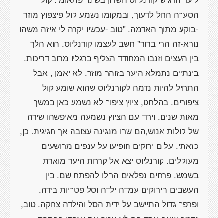
הסערה החל לדעוך, ובמקומו נשמע קול פיצפוץ מוזר
-בוקע מתוך האדמה. "טוב -עכשיו יקרה לי איזה משהו
נורא-זה הרי ברור" חשב לעצמו קורנליוס. הוא הלך
בין העצים וזנבו המחודד הצליף ברגליו מרוב דריכות.
בינתיים נתמלא היער בזוהר מוזר. לא יאמן , אבל
התחיל להיות נדמה לקורנליוס שהוא שומע קול
ציפורים. בהלחט, ציוץ ציפור לא נשמע כאן במשך
מאות שנים. ויחד עם הציוץ נשמעה מאיפשהו שירה
של קולות אנוש,הם שרו מנגינה עצובה אך חגיגית. כן,
כזאתי. עלים ירוקים הופיעו על ענפים מרושעים
מעוקלים. קורנליוס יצא אל קרחת היער מוארת
בשמש. פרחים נפלאים החלו להפתח שם. בין
העשבים הירוקים עמדה ילדה וסל פטריות בידה.
ופרפר גדול התיישב על ידית הסל והילדה צחקה. טוב,