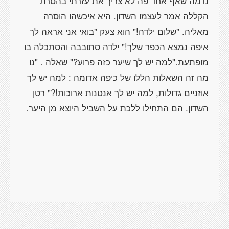
נדמה שאף אחד פה לא צריך את עזרתי בהסרת
הקללה אמר לעצמו השדון. היא איכשהו הוסרה
מאליה. "שלום ילדה!" הוא צעק "בואי אני אראה לך
איפה נמצא הכפר שלך!" ילדה סתובבה והסתכלה בו
מופתעת."למה יש לך שיער כזה פרוע?" שאלה . "נו
מה זה השאלות הללו של כיפה אדומה : למה יש לך
אוזניים גדולות, למה יש לך אנטנות ארוכות!?" רטן