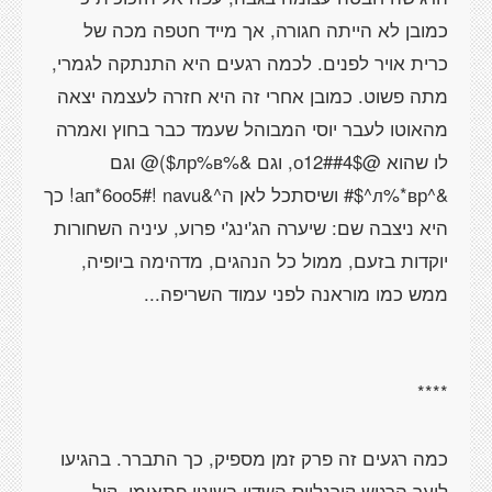
כמובן לא הייתה חגורה, אך מייד חטפה מכה של
כרית אויר לפנים. לכמה רגעים היא התנתקה לגמרי,
מתה פשוט. כמובן אחרי זה היא חזרה לעצמה יצאה
מהאוטו לעבר יוסי המבוהל שעמד כבר בחוץ ואמרה
לו שהוא @о12##4$, וגם &%лр%в$)@ וגם
&^л%*вр^$# ושיסתכל לאן ה^&ап*6оо5#! navu! כך
היא ניצבה שם: שיערה הג'ינג'י פרוע, עיניה השחורות
יוקדות בזעם, ממול כל הנהגים, מדהימה ביופיה,
כמה רגעים זה פרק זמן מספיק, כך התברר. בהגיעו
ליער הרגיש קורנליוס השדון בשינוי פתאומי. קול