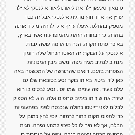
סימאון וסימאון ילד את ליאור.וליאור אילנסקי לא ילד
עדיין אף אחד חוץ מחגית אילנסקי אבל זה כבר
מספיק בהחלט. איפלו עדיף אולי לו היה מוליד אותה
בחזרה. כי הבחורה הזאת מהמופרעות אשר בארץ,
באוכה פתח תקווה. הנה תראו מה עושה גברת
אילנסקי על הבוקר: זה האוטו הכחול שלה חומק
מנתיב לנתיב מגיח מפה ומשם מבין המכוניות
הצופרות בזעם. רואים שהתורשה של המכשפה באה
כאן לידי ביטוי. באותו בוקר נסע בסובארו שלו גם
עלם צעיר ,יפה עיניים ושמו יוסי. נסע לבסיס בו הוא
שירת את שירותו בימים טרופים אלה. הוא לא הספיק
לבלום לפני דייטסו כחולה שנכנסה לפניו בפתעומיות
כדי לתפוס מקום בתור לרמזור. יוסי לחץ כמובן על
הבלם, אך לא היה לו כל סיכוי למנוע נגיחה. חגית
הרגישה חבטה עצומה בגבה, עפה אל הזכוכית כי