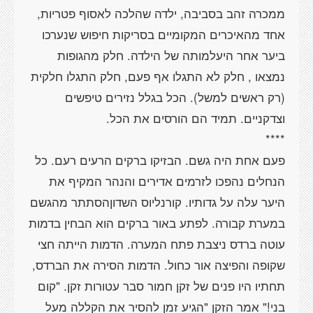
ממכרה זהב בסביבה, ילדה שהלכה לאסוף פטריות,
אחד מהאיכרים המקומיים בסריקות חיפוש שנערכו
ביער אחר היעלמותה של הילדה. חלק מהגופות
נמצאו , חלק לא התגלו אף פעם, חלק התגלו חלקית
(רק ראשים למשל). הכל בגלל נזירים טיפשים
פעם אחת היה גשם. הבזיקו ברקים הרעים רעם. כל
הנחלים נהפכו לזרמים אדירים והנהר המקיף את
היער עלה על גדותיו. קורנליוס השדוןהסתתר מהגשם
במערת קבורה. לפתע באור ברקים הוא הבחין בדמות
עוטה ברדס ניצבת פתח המערה. הדמות הייתה חצי
שקופה והפיצה אור כחול. הדמות הסירה את הברדס,
תחתיו היו פנים של זקן חמור סבר עטורות זקן. "קום
בני!" אמר הזקן "הגיע זמן להסיר את הקללה מעל