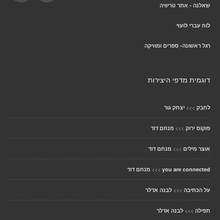
שאלנה - אתר טריוויה
לוח עברי לועזי
רגל ראשונה- ספרים ומוזיקה
דוגמית מדפי היצירות
>>>
לחבק
יצחק גור
>>>
פוקוס ירוק
מנחם דוד
>>>
אוצר מילים
מנחם דוד
>>>
you are connected
מנחם דוד
>>>
על הכתיבה
לבנה אדלר
>>>
תפילה
לבנה אדלר