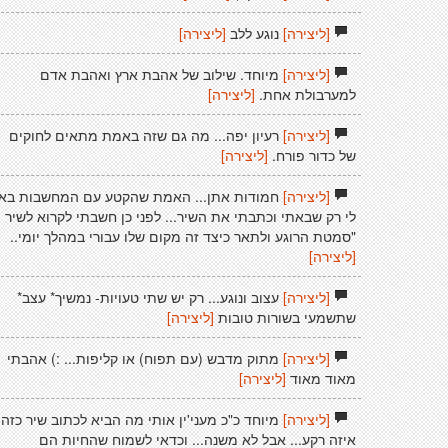
[ליצירה]
נוגע ללב
[ליצירה]
[ליצירה]
מיוחד. שילוב של אהבת ארץ ואהבת אדם
למערבולת אחת.
[ליצירה]
[ליצירה]
רעיון יפה... מה גם שזה באמת מתאים לחוקים
של כדור פורח.
[ליצירה]
[ליצירה]
חמודות אתן... האמת שהקטע עם המחשבות בא
לי רק שבאתי וכתבתי את השיר... לפני כן חשבתי לקרוא לשיר
"סמטת הרוגע ולתאר כיצד זה מקום שלו עבורי במהלך יומי..
[ליצירה]
[ליצירה]
עצוב ונוגע... רק יש שתי טעויות- נמשיך* עצב*
שתשמעי בשורות טובות
[ליצירה]
[ליצירה]
מתוק מדבש (עם תפוח) או קליפות... :) אהבתי
מאוד מאוד
[ליצירה]
[ליצירה]
מיוחד כ"כ מעני'ין אותי מה הביא לכתוב שיר כזה
איזה רקע... אבל לא משנה... וכדאי לשמוח שהחיות הם