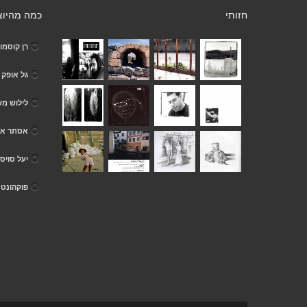
חזותי
כמה מהיוצ
רן קוסמו
גל אופק
לילוש מש
אסתר אמ
יעל סויס
פוקהונטס