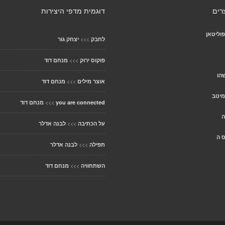
רים
דוגמית מדפי היצירות
פוליטאן
>>>
לחבק
יצחק גור
>>>
פוקוס ירוק
מנחם דוד
הו
>>>
אוצר מילים
מנחם דוד
ינוב
>>>
you are connected
מנחם דוד
ה
>>>
על הכתיבה
לבנה אדלר
 ה
>>>
תפילה
לבנה אדלר
>>>
השתחוויה
מנחם דוד