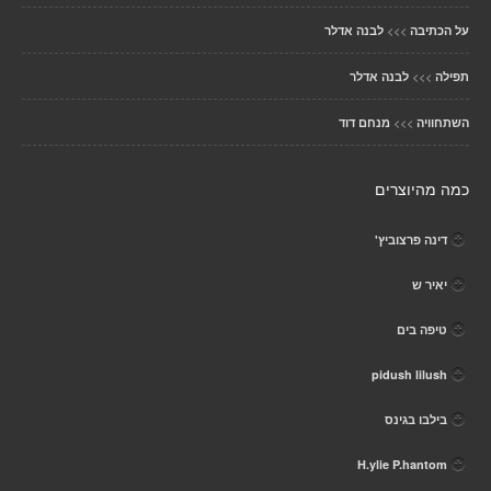
>>>
על הכתיבה
לבנה אדלר
>>>
תפילה
לבנה אדלר
>>>
השתחוויה
מנחם דוד
כמה מהיוצרים
דינה פרצוביץ'
יאיר ש
טיפה בים
pidush lilush
בילבו בגינס
H.ylie P.hantom