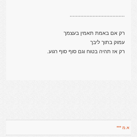
א.מ ***