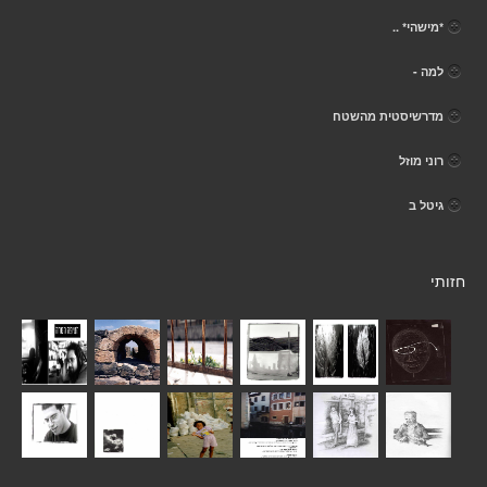
*מישהי* ..
למה -
מדרשיסטית מהשטח
רוני מוזל
גיטל ב
חזותי