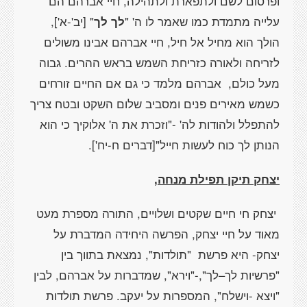
ופרסום לשם ולתפארת ולתהילה, חיי אברהם הם
עלייה מתמדת כמו שאמר לו ה' "
לך לך
"
[יב'-א']
,
הולך הוא מחיל אל חיל, חיי אברהם אבינו משולים
לזריחה ולאורה כזריחת השמש בראש ההרים. גבוה
מעל כולם,
אברהם מלמד כי גם אם החיים זורחים
כשמש מאירים פנים ומסביב שלום השקט ובטח צריך
להתפלל ולהודות לה' -"וזכרת את ה' אלוקיך כי הוא
הנותן לך כוח לעשות חייל"
[דברים ח-יח']
.
יצחק תיקן תפילת מנחה,
יצחק חי חיים שקטים ושלויים, התורה מספרת מעט
מאוד על חיי יצחק, הפרשה היחידה המדברת על
יצחק- היא פרשת
"תולדות", נמצאת בתווך בין
"פרשיות לך–לך",-"וירא", שמדברות על אברהם, לבין
"ויצא -וישלח", המספרות על יעקב. פרשת תולדות