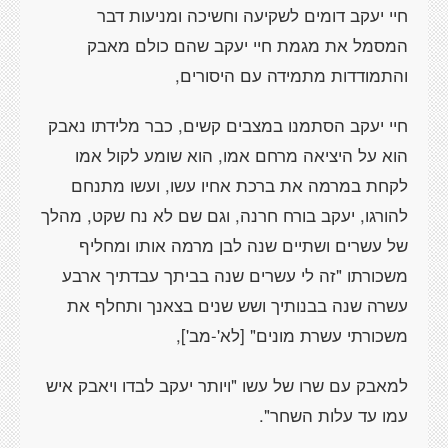
חיי יעקב דומים לשקיעה וחשיכה ומניעות דבר
המסמל את מגמת חיי יעקב שהם כולם מאבק
והתמודדות מתמידה עם היסורים,
חיי יעקב הסתמנו במצבים קשים, כבר מלידתו נאבק
הוא על היציאה מרחם אמו, הוא שומע לקול אמו
לקחת במרמה את ברכת אחיו עשו, ועשו מתנחם
להורגו, יעקב בורח חרנה, וגם שם לא נח שקט, מהלך
של עשרים ושתיים שנה לבן מרמה אותו ומחליף
משכורתו "זה לי עשרים שנה בביתך עבדתיך ארבע
עשרה שנה בבנותיך ושש שנים בצאנך ותחלף את
משכורתי עשרת מונים"
[לא'-מב']
,
למאבק עם שרו של עשו "ויותר יעקב לבדו ויאבק איש
עמו עד עלות השחר".