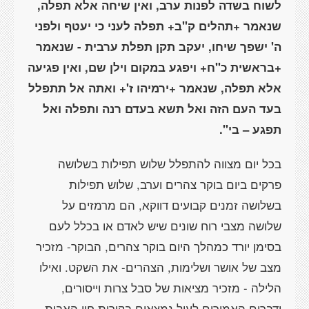
לשוח בשדה לפנות ערב, ואין שיחה אלא תפלה,
שנאמר +תהלים ק"ב+ תפלה לעני כי יעטף ולפני
ה' ישפך שיחו, יעקב תקן תפלת ערבית - שנאמר
+בראשית כ"ח+ ויפגע במקום וילן שם, ואין פגיעה
אלא תפלה, שנאמר +ירמיהו ז'+ ואתה אל תתפלל
בעד העם הזה ואל תשא בעדם רנה ותפלה ואל
תפגע – בי".
בכל יום מצווה להתפלל שלוש תפילות בשלושה
פרקים ביום בוקר צהרים וערב, שלוש תפילות
בשלושה זמנים קבועים דווקא, הם מרמזים על
שלושה מצבי רוח שונים שיש לאדם או בכלל לעם
בסימן יורד כמהלך היום בוקר צהרים, הבוקר- מזכיר
מצב של אושר ושלימות, הצהרים- את השקט. ואילו
הלילה - מזכיר מציאות של סבל צרות וייסורים,
ודברים האמורים לעיל נמצאים בקורות חיי האבות...