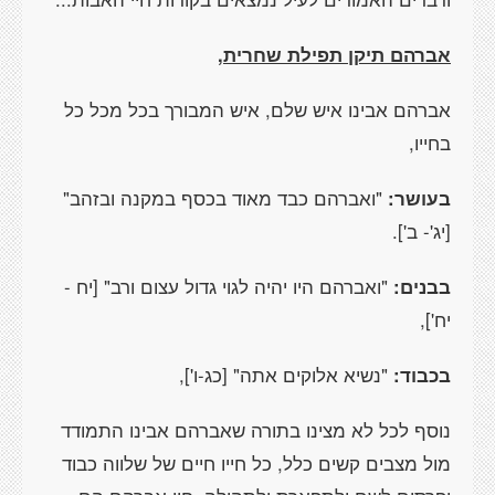
אברהם תיקן תפילת שחרית
,
אברהם אבינו איש שלם, איש המבורך בכל מכל כל
בחייו,
בעושר:
"ואברהם כבד מאוד בכסף במקנה ובזהב"
[יג'- ב']
.
בבנים:
"ואברהם היו יהיה לגוי גדול עצום ורב"
[יח -
יח']
,
בכבוד:
"נשיא אלוקים אתה"
[כג-ו']
,
נוסף לכל לא מצינו בתורה שאברהם אבינו התמודד
מול מצבים קשים כלל, כל חייו חיים של שלווה כבוד