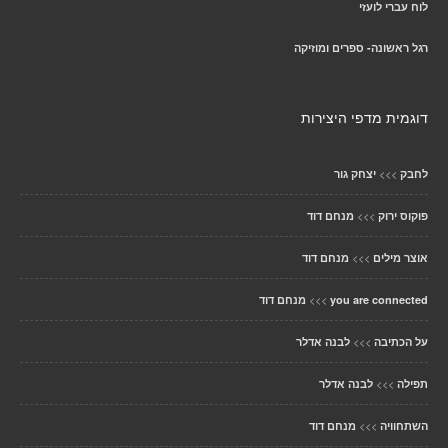
לוח עברי לועזי
רגל ראשונה- ספרים ומוזיקה
דוגמית מדפי היצירות
>>>
לחבק
יצחק גור
>>>
פוקוס ירוק
מנחם דוד
>>>
אוצר מילים
מנחם דוד
>>>
you are connected
מנחם דוד
>>>
על הכתיבה
לבנה אדלר
>>>
תפילה
לבנה אדלר
>>>
השתחוויה
מנחם דוד