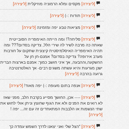
[ליצירה]
מקסים ומלא הרמוניה מוזיקלית
[ליצירה]
[ליצירה]
תודות :-)
[ליצירה]
[ליצירה]
מציאות טבע יפה ומזמינה
[ליצירה]
[ליצירה]
סליחה?! ומה הייתה האימפריה הסובייטית
שאתה כה מרבה לשיר לה שירי הלל, צדיקה בסדום??? ומה
תהיה האימפריה האיסלמיסטית קיצונית שתקום על חורבות
מערב אירופה? צדיקה בסדום? אמנם-חן חן על
ההשקעה,וההבעה, אך איני חושב כמוך: אמנם בארצות הברית
ישנן מגרעות והיא עשתה משגים רבים- אך האלטרנטיבה
גרועה בהרבה
[ליצירה]
[ליצירה]
אנפה בתום מעופה :-) יפה מאוד!
[ליצירה]
[ליצירה]
---- אכן, החושך מסייע בקרבת הלב, מפני שאז
לא רואים את הפנים ולא את הגוף שחוצץ וניתן אולי לחוש את
שתי הנשמות או הלבבות המתאחדים זה עם זה... יפה !
[ליצירה]
[ליצירה]
"הצל שלי ואני יצאנו לדרך השמש עמדה כך