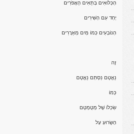
הַכְּלוּאִים בַּתָּאִים הָאֲפֹרִים
יַחַד עִם הַשִּׁירִים
הַנּוֹבְעִים כְּמוֹ מַּיִם מְאָרֲרִים
זֶה
נֵאֱטָם נִסְתַּם נֵאֱטָם
כְּמוֹ
שִׂכְלוֹ שֶׁל מְטֻמְטָם
הַשָּׂרוּעַ עַל