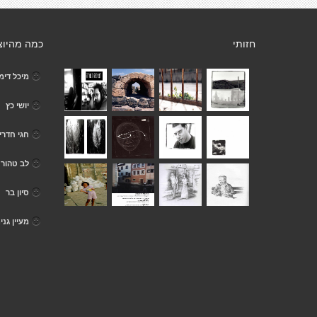
חזותי
כמה מהיוצ
מיכל דימ
יושי כץ
חגי חדרי
לב טהור
סיון בר
מעיין גני