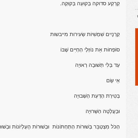
קַרְקַע סדוקה בְּקוּעָה בְּקוּקַה.
קַרְנָיִים שִׁמְשִׁיוֹת שְׂעִירות מייבשות
סוֹפְחוֹת אֵת נוֹזְּלֶי הַחַיִּים שֶׁבּוֹ
עַד בְּלִי תְּשׁוּבָה רְאוּיָה
אֵי שָּׂם
בְּטִירַת הַדַּעַת הַשְּׁבוּיָה
וּבַעֲלָטָה הַשְּׁרוּיָה
הַכֹּל מִצְטַבֵּר בְּשׁוּרוֹת הַתַּחְתּוֹנוֹת וּבְשׁוּרוֹת הָעֶלְיוֹנוֹת וּבַשּׁוּ