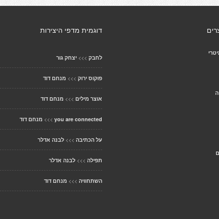
רים
דוגמית מדפי היצירות
יטרי
>>>
לחבק
יצחק גור
>>>
פוקוס ירוק
מנחם דוד
ה
>>>
אוצר מילים
מנחם דוד
>>>
you are connected
מנחם דוד
>>>
על הכתיבה
לבנה אדלר
ם
>>>
תפילה
לבנה אדלר
>>>
השתחוויה
מנחם דוד