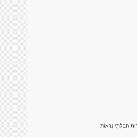
רוֹת הַבִּלְתִּי נִרְאוֹת