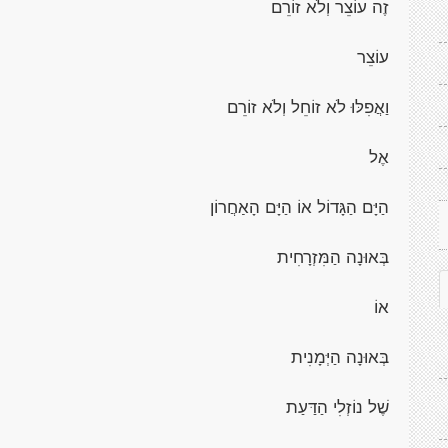
זֶה עוֹצֵר וְלֹא זוֹרֵם
עוֹצֵר
וַאֲפִלּוּ לֹא זוֹחֵל וְלֹא זוֹרֵם
אֶל
הַיָּם הַגָּדוֹל אוֹ הַיָּם הָאַחֲרוֹן
בְּאוּנָה הַמִּזְרָחִית
אוֹ
בְּאוּנָה הַיְּמָנִית
שֶׁל נוֹזְלִי הַדַּעַת