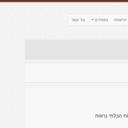
הרשמה
נספחים
צור קשר
וֹת הַבִּלְתִּי נִרְאוֹת