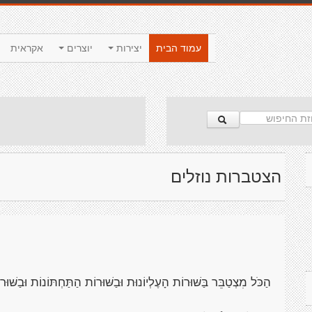
עמוד הבית
יצירות
יוצרים
אקראית
הצטברות נוזלים
הַכֹּל מִצְטַבֵּר בַּשּׁוּרוֹת הָעֶלְיוֹנוּת וּבַשּׁוּרוֹת הַתַּחְתּוֹנוֹת וּבַשּׁוּר