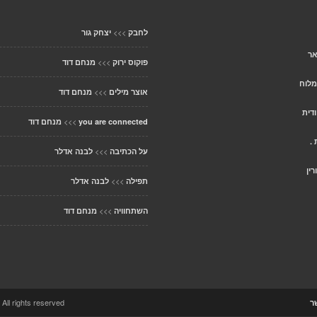
>>>
לחבק
יצחק גור
אר
>>>
פוקוס ירוק
מנחם דוד
מלוח
>>>
אוצר מילים
מנחם דוד
דית
>>>
you are connected
מנחם דוד
.
>>>
על הכתיבה
לבנה אדלר
רין
>>>
תפילה
לבנה אדלר
>>>
השתחוויה
מנחם דוד
ccolo Theme. All rights reserved
ר