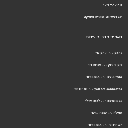
לוח עברי לועזי
רגל ראשונה- ספרים ומוזיקה
דוגמית מדפי היצירות
>>>
לחבק
יצחק גור
>>>
פוקוס ירוק
מנחם דוד
>>>
אוצר מילים
מנחם דוד
>>>
you are connected
מנחם דוד
>>>
על הכתיבה
לבנה אדלר
>>>
תפילה
לבנה אדלר
>>>
השתחוויה
מנחם דוד