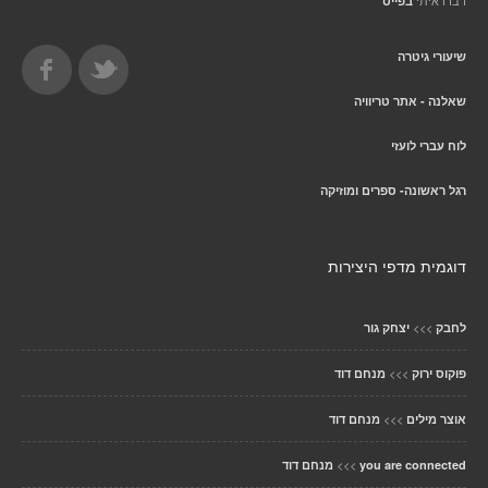
דברו איתי
בפייס
שיעורי גיטרה
שאלנה - אתר טריוויה
לוח עברי לועזי
רגל ראשונה- ספרים ומוזיקה
דוגמית מדפי היצירות
>>>
לחבק
יצחק גור
>>>
פוקוס ירוק
מנחם דוד
>>>
אוצר מילים
מנחם דוד
>>>
you are connected
מנחם דוד