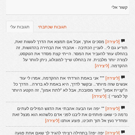
קשור אלי
תגובות שכתבתי
תגובות עלי
[ליצירה]
מסכים אתך, אבל אם תמצא את הדרך לעשות זאת,
תודיע גם לי.. לעניין הכתיבה - אהבתי את הבחירה בהדגשות, זה
בהחלט עוזר להעביר את המסר. הייתי קצת מסדר את הטקסט,
לצורה יותר מלבנית. זה בהחלט שייך למונולוג, ניתן לוותר על
ההקדמה.
[ליצירה]
[ליצירה]
*** אני באמת הורדתי את ההקדמה, אמרו לי עוד
אנשים שזה מיותר.. ובקשר לדרך, היא באמת לא ברורה.. הדרך כל
ה"קניית אמון" יותר מסובכת, אבל לא "לתת אמון", זה הקטע היותר
קל לצערי ):
[ליצירה]
[ליצירה]
** יפה ועז הבעה אהבתי את הדגש המילים לעתים
נדמה כי שאנו פותחים את ליבנו לפני אדם כלשהוא הוא מנצל זאת
ומחדיר נעץ אל תוך תוכינו, פוצע אותנו
[ליצירה]
[ליצירה]
יפה יפה! בתחילה רציתי להגיד לך שאם אחת פגעה