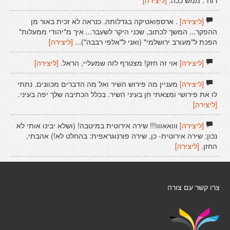
רוח". ממש ככה.
[ליצירה]
[ליצירה]
. ארספואטיקה בגדלותה. כנראה לא זכית באור מן
ההפקר... המשך לכתוב, שכני היקר לשעבר... איך מ"יהודי ממעלות"
הפכת ל"מעורב ירושלמי" (ואני ל"אלפי רבבה")...
[ליצירה]
[ליצירה]
אוי זה חזק! מצטרף לזה שמעליי, הראל.
[ליצירה]
[ליצירה]
מעניין מה פירוש השיר ואל מה הדברים מכוונים. נתתי
לו את פירושי ומצאתי חן בעיני השיר. בכלל הכתיבה שלך יפה בעיני.
[ליצירה]
[ליצירה]
ווואאווו!!! שירה אירוטית במיטבה! (ושלא יבינו אותי לא
נכון: שירה אירוטית- כן, שירה פורנוגראפית: בהחלט לא!) אהבתי,
החזן.
[ליצירה]
צרו קשר עם צורה