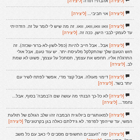
[ליצירה]
אהבתי! תודה
[ליצירה]
[ליצירה]
אוי חביבי...
[ליצירה]
[ליצירה]
וואו וואו,וואו, וואו. זה מה שיש לי לומר על זה. הזדהיתי
עד לעמקי לבבי הישן. ככה זה.
[ליצירה]
[ליצירה]
אבל.. אבל חייב להיות (כפל-לשון-לא-ברור-שכזה). זה
חוש הטעם שלך שהתקלקל מלעיסת-יתר. יש עוד טעם, אבל אולי
התרגלת אליו. תחפש את עצמך, תסתכל על עצמך, פשוט לא שמת
לב.
[ליצירה]
[ליצירה]
דימוי מעולה. אבל קצר מדי, אפשר לפתח לשיר עם
יותר בשר.
[ליצירה]
[ליצירה]
לא כל-כך הבנתי מה עושה שם ה'במבה' בסוף, אבל...
נחמד...
[ליצירה]
[ליצירה]
למאותגרים ביולוגית הבמבה זהו שלב הגולם של תולעת
המשי, עד שייהפך לפרפר. לא גידלתם כאלה בגן בקרטונים?
[ליצירה]
[ליצירה]
יפה "העצבים החשופים מסבים לי כאב עם כל משב