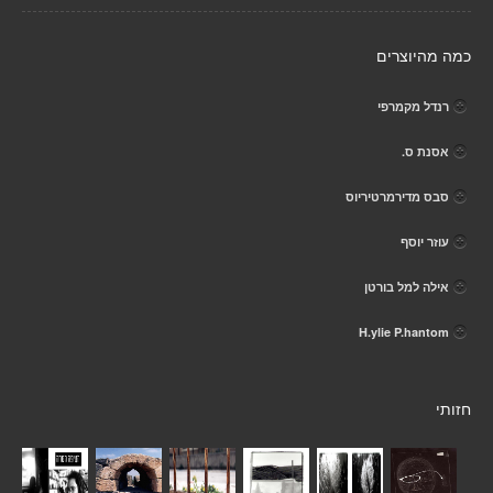
כמה מהיוצרים
רנדל מקמרפי
אסנת ס.
סבס מדירמרטיריוס
עוזר יוסף
אילה למל בורטן
H.ylie P.hantom
חזותי