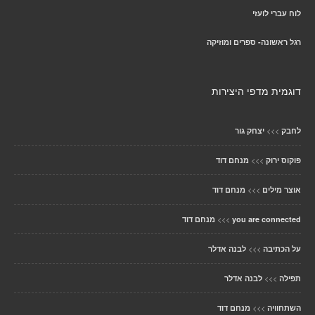
לוח עברי לועזי
רגל ראשונה- ספרים ומוזיקה
דוגמית מדפי היצירות
>>>
לחבק
יצחק גור
>>>
פוקוס ירוק
מנחם דוד
>>>
אוצר מילים
מנחם דוד
>>>
you are connected
מנחם דוד
>>>
על הכתיבה
לבנה אדלר
>>>
תפילה
לבנה אדלר
>>>
השתחוויה
מנחם דוד