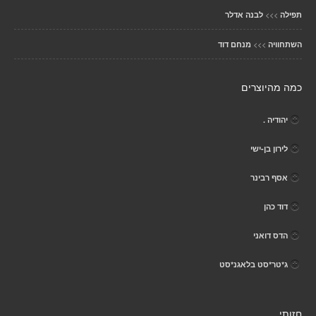
>>>
תפילה
לבנה אדלר
>>>
השתחוויה
מנחם דוד
כמה מהיוצרים
יהודיה .
לירון בן-ישי
אסף רבינר
דוד כהן
הדס דואני
ג*טר*סט בלאגנ*סט
חזותי