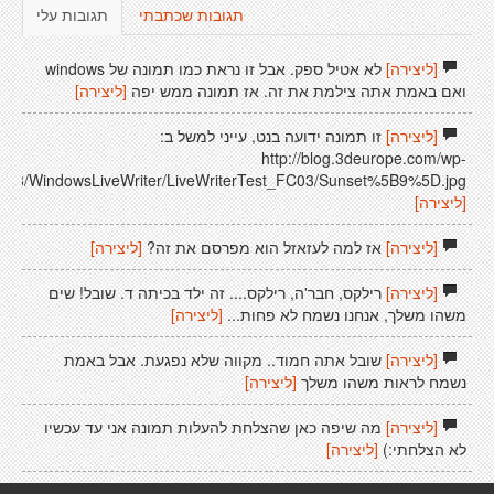
תגובות שכתבתי
תגובות עלי
[ליצירה]
לא אטיל ספק. אבל זו נראת כמו תמונה של windows
ואם באמת אתה צילמת את זה. אז תמונה ממש יפה
[ליצירה]
[ליצירה]
זו תמונה ידועה בנט, עייני למשל ב:
http://blog.3deurope.com/wp-
6/08/WindowsLiveWriter/LiveWriterTest_FC03/Sunset%5B9%5D.jpg
[ליצירה]
[ליצירה]
אז למה לעזאזל הוא מפרסם את זה?
[ליצירה]
[ליצירה]
רילקס, חבר'ה, רילקס.... זה ילד בכיתה ד. שובל! שים
משהו משלך, אנחנו נשמח לא פחות...
[ליצירה]
[ליצירה]
שובל אתה חמוד.. מקווה שלא נפגעת. אבל באמת
נשמח לראות משהו משלך
[ליצירה]
[ליצירה]
מה שיפה כאן שהצלחת להעלות תמונה אני עד עכשיו
לא הצלחתי:)
[ליצירה]