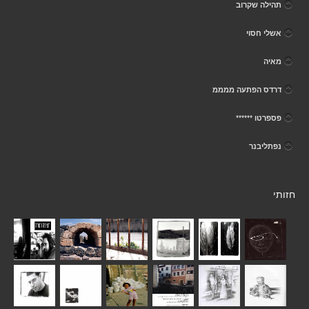
תהילה שקרוב
אשלי חסוי
מאיה
דרדס הפתעה ממממ
פספרטו ******
נפתליבנר
חזותי