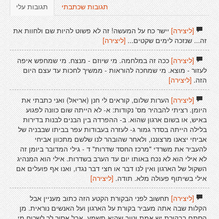
תגובות שכתבתי
תגובות עלי
[ליצירה]
יישר כח על המעשה! זה לא פשוט להיות שם ולחוות את
זה... שנזכה לימים שקטים...
[ליצירה]
[ליצירה]
ככה זה במלחמה. מי שיוזם - מנצח. מי שמחפש איפה
לעזור - מוצא. מי שמחכה להוראות - ממשיך לחכות עד עצם היום
הזה.
[ליצירה]
[ליצירה]
הערות שלום, קוראים לי חנן (אריאל) ואני כתבתי את
היומן. רציתי להבהיר מס' נקודות: א- לא הייתה שום כוונה לפגוע
באיש, או בשום ארגון שהוא. ב- ההפרדה בין הבנים לבנות בדירות
בלילה הייתה בסדר גמור ג- לעזרה בעבודות עפר בביתו שבבניה של
אביחי יצאנו מרצוננו, ולאחר שהובהר לנו שלשם מתכוון אביחי
להעביר את משרדי "מרכז החסד שדרות" ד - גילי המדובר ביומן זה
לא אילי הוא לא נכח באותו יום עד הערב בשדרות. אילי הוא המנהיג
השקול של הארגון ואין לנו דבר או חצי דבר נגדו, ואנו אף פועלים אם
אילי בשיתוף פעולה מלא. תודה.
[ליצירה]
[ליצירה]
תחשוב לפני הבקורת הקטע הזה כתוב מעניין אבל
הקלות שבה אתה מעביר בקורת על הארגון ועל האנשים נוראית. מן
הסתם בבקורת יש אמת וטוב שהיא תשמע, אבל אסור לך לשכוח מי