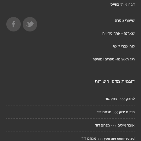
דברו איתי
בפייס
שיעורי גיטרה
שאלנה - אתר טריוויה
לוח עברי לועזי
רגל ראשונה- ספרים ומוזיקה
דוגמית מדפי היצירות
>>>
לחבק
יצחק גור
>>>
פוקוס ירוק
מנחם דוד
>>>
אוצר מילים
מנחם דוד
>>>
you are connected
מנחם דוד