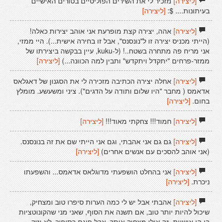
[ליצירה]
מזכיר לי את השירים הפוליטיים בטורים האישיים
בעיתונות.... $:
[ליצירה]
[ליצירה]
אהה, יצירה קצת מופרעת אני אוהב יצירות כאלה!
(הייתי מכניס יצירה זו ל"נונסנס", אבל זו בחירה אישית...). היי ממזי,
אני מריח פה מתחרה בשטח..! (ל-kuku, עיין בבקשה ביצירתו של
ממזר-פרחים "יתקדל ויתקדש" ותבין למה הכוונה...)
[ליצירה]
[ליצירה]
אחלה יצירה הכתיבה מזכירה לי את הסגנון של דאגלאס
אדאמס ( מחבר "היו שלום ותודה על הדגים"). ציני ומשעשע. מומלץ
בחום.
[ליצירה]
[ליצירה]
חמוד!!! צחקתי מאוד!!!
[ליצירה]
[ליצירה]
גם גם אני אהבתי, וגם אני הייתי שם את זה בנונסנס.
(אני אוהב להסכים עם אנשים אחרים)
[ליצירה]
[ליצירה]
אני בהחלט הושפעתי מדוגלאס אדאמס... והשפעתו
ניכרת.
[ליצירה]
[ליצירה]
אהבתי אבל יש לי כמה הערות סיפרו טוב ומצחיק,
שיכול להיות יותר טוב, אם תשנה את הסוף, שאני מני שהקונוטציות
בו הן אישיות, זה אולי מצחיק אותך, אבל פוגם בסיפור, לא יזיק