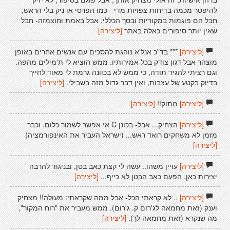
להיפטר מכמה בדיחות צפויות מדי - כמו הפרסי או ניק בלי הראש,
חבל הם פוגמות במקוריות ובסך הכללי, אבל באמת וחוצמזה- חבל
שאין יותר סיפורים כאלה באתר
[ליצירה]
[ליצירה]
*** בד"כ אנל'א נוהגת להסכים עם אנשים אחרים באופן
מוצהר אבל דגון צודק בכל אמירותיו. ממש הוציא לי ת'מילים מהפה.
וגם רציתי להגיד תודה, כי ממש לא בכוונה גרמת לי מאוד לחייך
בדיוק בקטע של עצבות, ואין דבר גדול מזה בשבילי.
[ליצירה]
[ליצירה]
מתוק!!
[ליצירה]
[ליצירה]
הצחיק... אבל- בכונן C אי אפשר לשמור כלום, וכבר
מזמן לא משחקים רואד ראש... (ישראל העביר את האינפורמציה)
[ליצירה]
[ליצירה]
עויין משהו.. עשה לי קצת כאב בטן, ובניגוד להרבה
יצירות כאן, הפעם כאב הבטן לא כייף...
[ליצירה]
[ליצירה]
.. לא קראתי הכל- אבל ממה שקראתי: מעולה!! מצחיק
וענק (זאת מחמאה לג'רום ק. ג'רום). ממש מעביר את "רוח המקור",
מה שנקרא (זאת מחמאה לך).
[ליצירה]