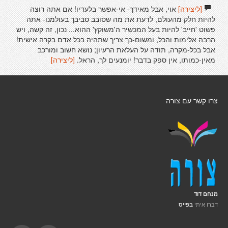
[ליצירה]
אוי, אבל מאידך- אי-אפשר בלעדיו! אם אתה רוצה
להיות חלק מהעולם, לדעת את מה שסובב סביבך בעולמנו- אתה
פשוט 'חייב' להיות בעל המכשיר ה'משוקץ' ההוא... נכון, זה קשה, ויש
הרבה אלימות והכל, ומשום-כך צריך שתהיה בכל אדם בקרה אישית!
אבל בכל-מקרה, תודה על העלאת הרעיון; נושא חשוב ומורכב
מאין-כמותו, אין ספק בדבר! יומנעים לך, הראל.
[ליצירה]
צרו קשר עם צורה
מנחם דוד
דברו איתי
בפייס