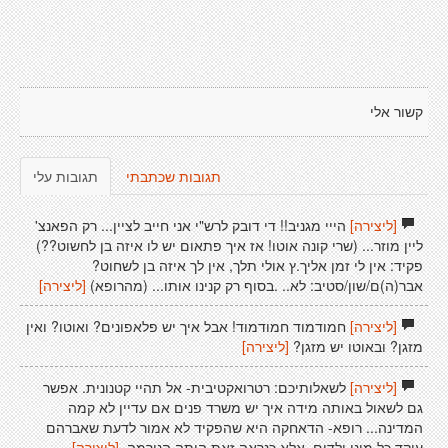
קשור אלי
תגובות שכתבתי
תגובות עלי
[ליצירה]
הייי מגניב!! די דובק לרש"י אני חייב לציין... רק הפאנצ'
ליין מוזר... (שרי קונה אוטו! אז איך פתאום יש לו איזה בן לחשוט??)
פקיד: אין לי זמן אליך.ץ אולי תלך, אין לך איזה בן לשחוט?
אבר(ה)ם/שון/סטיב: לא.. .בסוף רק קנינו אותו... (מהרופא)
[ליצירה]
[ליצירה]
חמודמוד חמודמוד! אבל איך יש פלאפונים? ואוטו? ואין
מזגן? ובאוטו יש מזגן?
[ליצירה]
[ליצירה]
לשאלותיכם: רטרואקטיבית- אל תהיי קטנונית. אפשר
גם לשאול באותה מידה איך יש משרד פנים אם עדיין לא קמה
המדינה... רופא- הדאחקה היא שהפקיד לא אמור לדעת שאברהם
עוקד כל מיני ילדים, אלא כנראה זאת היתה הנורמה.
[ליצירה]